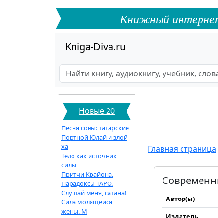
Книжный интернет-ф
Kniga-Diva.ru
Новые 20
Песня совы: татарские
Портной Юлай и злой
ха
Главная страница
Тело как источник
силы
Притчи Крайона.
Современны
Парадоксы ТАРО.
Слушай меня, сатана!.
Автор(ы)
Сила молящейся
жены. М
Издатель