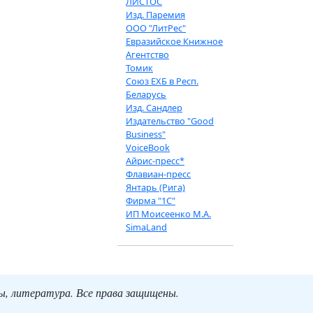
ЛИСТОС
Изд. Паремия
ООО "ЛитРес"
Евразийское Книжное
Агентство
Томик
Союз ЕХБ в Респ.
Беларусь
Изд. Сандлер
Издательство "Good
Business"
VoiceBook
Айрис-пресс*
Флавиан-пресс
Янтарь (Рига)
Фирма "1С"
ИП Моисеенко М.А.
SimaLand
ты, литература. Все права защищены.