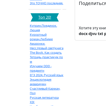
Поделиться
Это ТОЧНО последняя.
Топ 20!
Куприн.Поединок.
Хотите эту кн
Люция
docx
djvu
txt
Курортный
роман.Любиме
Амазонки.
Несс.Новый свет(книга
The Book. Как создать
Тетрадь-практикум по
м
Изучаем DDD -
предметн
ЕГЭ 2024. Русский язык
Энциклопедия
аквариумн
Счастливый Карман,
Пол
Русская литература
XIX