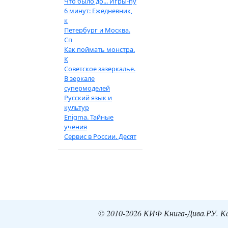
Что было до... Игры-пу
6 минут: Ежедневник,
к
Петербург и Москва.
Сп
Как поймать монстра.
К
Советское зазеркалье.
В зеркале
супермоделей
Русский язык и
культур
Enigma. Тайные
учения
Сервис в России. Десят
© 2010-2026 КИФ Книга-Дива.РУ. Кат