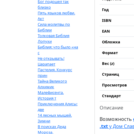
Бог подошел так
близко
Год
Пять языков любви.
Акт
ISBN
Сила молитвы по
Библии
EAN
Толковая Библия
Лопухи
Обложка
Библия: что было «на
с
Формат
Не открывать!
Вес (
г
)
Царапает
Пастелия. Конкурс
Страниц
прин
Тайна Великого
Просмотров
Алхимик
Малефисента.
Стандарт
История т
Приключения Алисы:
Описание
две
14 лесных мышей.
Возможность
Зимни
.txt
у Дом Сла
В поисках Деда
Мороза.