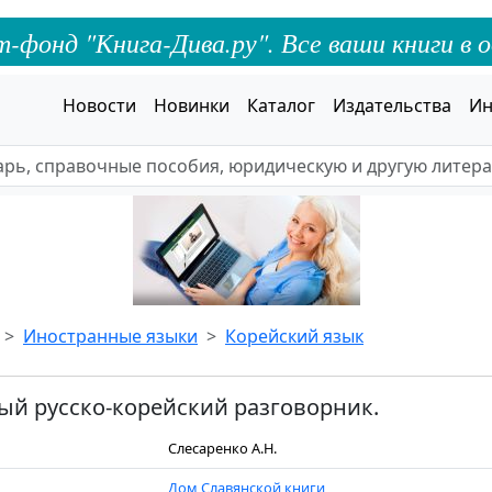
онд "Книга-Дива.ру". Все ваши книги в о
Новости
Новинки
Каталог
Издательства
Ин
Иностранные языки
Корейский язык
й русско-корейский разговорник.
Слесаренко А.Н.
Дом Славянской книги