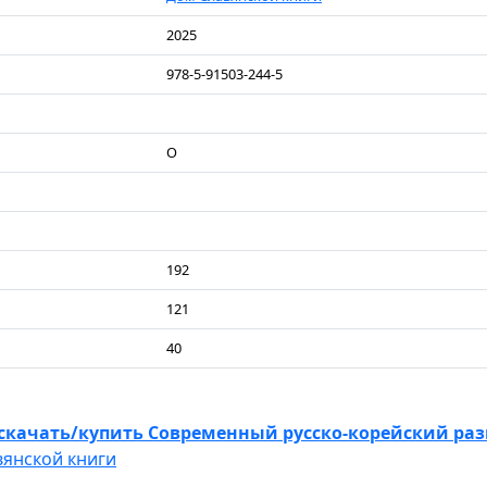
2025
978-5-91503-244-5
О
192
121
40
скачать/купить Современный русско-корейский раз
вянской книги