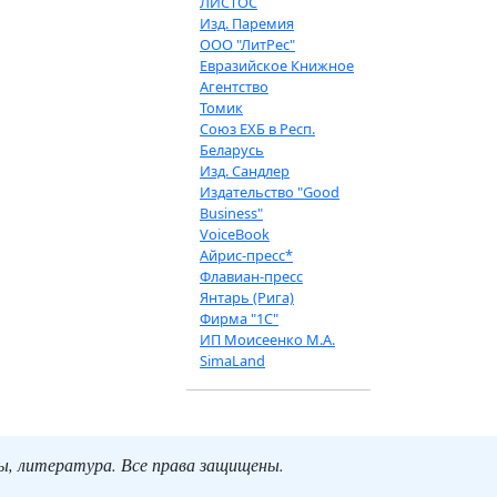
ЛИСТОС
Изд. Паремия
ООО "ЛитРес"
Евразийское Книжное
Агентство
Томик
Союз ЕХБ в Респ.
Беларусь
Изд. Сандлер
Издательство "Good
Business"
VoiceBook
Айрис-пресс*
Флавиан-пресс
Янтарь (Рига)
Фирма "1С"
ИП Моисеенко М.А.
SimaLand
ты, литература. Все права защищены.