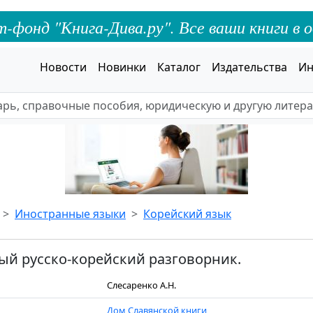
онд "Книга-Дива.ру". Все ваши книги в о
Новости
Новинки
Каталог
Издательства
Ин
Иностранные языки
Корейский язык
й русско-корейский разговорник.
Слесаренко А.Н.
Дом Славянской книги