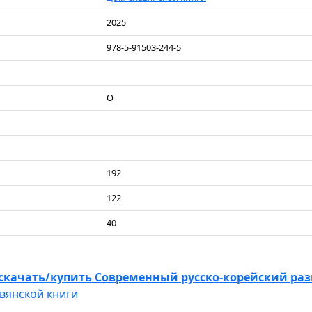
2025
978-5-91503-244-5
О
192
122
40
скачать/купить Современный русско-корейский раз
вянской книги