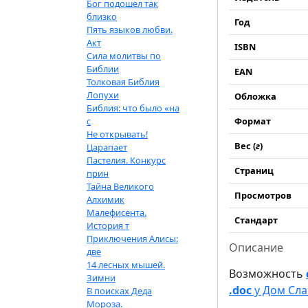
Бог подошел так
близко
Год
Пять языков любви.
Акт
ISBN
Сила молитвы по
Библии
EAN
Толковая Библия
Лопухи
Обложка
Библия: что было «на
с
Формат
Не открывать!
Вес (
г
)
Царапает
Пастелия. Конкурс
Страниц
прин
Тайна Великого
Просмотров
Алхимик
Малефисента.
Стандарт
История т
Приключения Алисы:
Описание
две
14 лесных мышей.
Возможность
Зимни
.doc
у Дом Сла
В поисках Деда
Мороза.