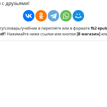
 с друзьями!
игу/словарь/учебник в переплёте или в формате
fb2
epu
pdf
? Нажимайте ниже ссылки или кнопки
[В магазин]
ил