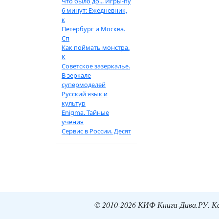
Что было до... Игры-пу
6 минут: Ежедневник,
к
Петербург и Москва.
Сп
Как поймать монстра.
К
Советское зазеркалье.
В зеркале
супермоделей
Русский язык и
культур
Enigma. Тайные
учения
Сервис в России. Десят
© 2010-2026 КИФ Книга-Дива.РУ. Кат