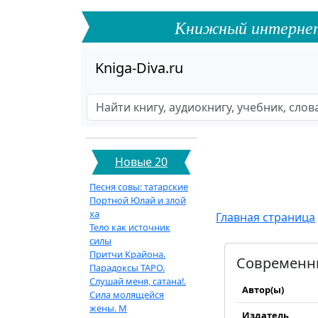
Книжный интернет-ф
Kniga-Diva.ru
Новые 20
Песня совы: татарские
Портной Юлай и злой
ха
Главная страница
Тело как источник
силы
Притчи Крайона.
Современны
Парадоксы ТАРО.
Слушай меня, сатана!.
Автор(ы)
Сила молящейся
жены. М
Издатель