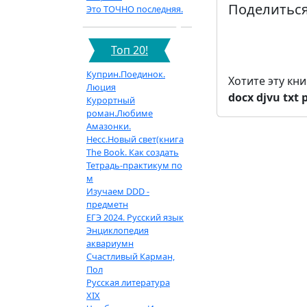
Поделиться
Это ТОЧНО последняя.
Топ 20!
Куприн.Поединок.
Хотите эту кн
Люция
docx
djvu
txt
Курортный
роман.Любиме
Амазонки.
Несс.Новый свет(книга
The Book. Как создать
Тетрадь-практикум по
м
Изучаем DDD -
предметн
ЕГЭ 2024. Русский язык
Энциклопедия
аквариумн
Счастливый Карман,
Пол
Русская литература
XIX