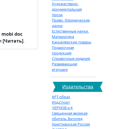
Художествено-
документальная
проза
Право. Юридические
науки
Естественные науки.
b
mobi
doc
Математика
и
[Читать]
.
Канцелярские товары
Подарочная
продукция
Справочные издания
Развивающие
игрушки
Издательства
АРТ-образ
Изд.Спорт
ЧЕРНОВ и К
Священная великая
обитель Ватопед
Христианская Россия