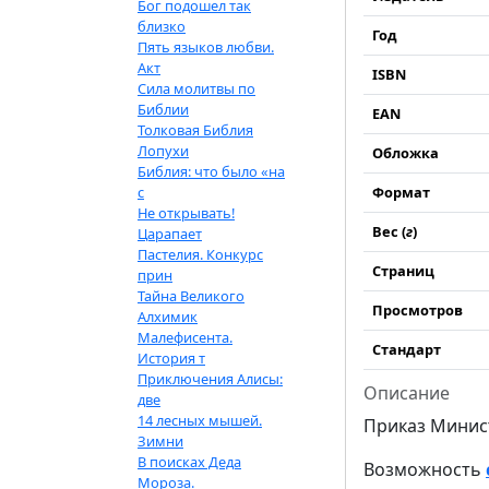
Бог подошел так
близко
Год
Пять языков любви.
Акт
ISBN
Сила молитвы по
Библии
EAN
Толковая Библия
Лопухи
Обложка
Библия: что было «на
с
Формат
Не открывать!
Вес (
г
)
Царапает
Пастелия. Конкурс
Страниц
прин
Тайна Великого
Просмотров
Алхимик
Малефисента.
Стандарт
История т
Приключения Алисы:
Описание
две
14 лесных мышей.
Приказ Минист
Зимни
В поисках Деда
Возможность
Мороза.