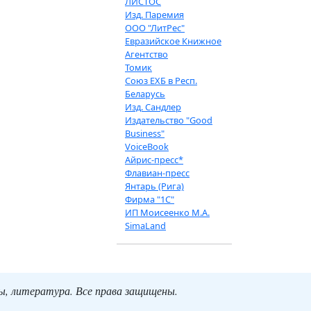
ЛИСТОС
Изд. Паремия
ООО "ЛитРес"
Евразийское Книжное
Агентство
Томик
Союз ЕХБ в Респ.
Беларусь
Изд. Сандлер
Издательство "Good
Business"
VoiceBook
Айрис-пресс*
Флавиан-пресс
Янтарь (Рига)
Фирма "1С"
ИП Моисеенко М.А.
SimaLand
ты, литература. Все права защищены.