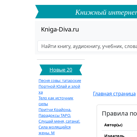
Книжный интернет-ф
Kniga-Diva.ru
Новые 20
Песня совы: татарские
Портной Юлай и злой
ха
Главная страница
Тело как источник
силы
Притчи Крайона.
Правила по
Парадоксы ТАРО.
Слушай меня, сатана!.
Автор(ы)
Сила молящейся
жены. М
Издатель