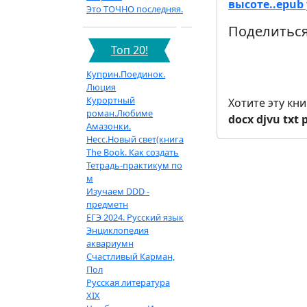
высоте..epub
Это ТОЧНО последняя.
Поделиться
Топ 20!
Куприн.Поединок.
Люция
Курортный
Хотите эту кн
роман.Любиме
docx
djvu
txt
Амазонки.
Несс.Новый свет(книга
The Book. Как создать
Тетрадь-практикум по
м
Изучаем DDD -
предметн
ЕГЭ 2024. Русский язык
Энциклопедия
аквариумн
Счастливый Карман,
Пол
Русская литература
XIX