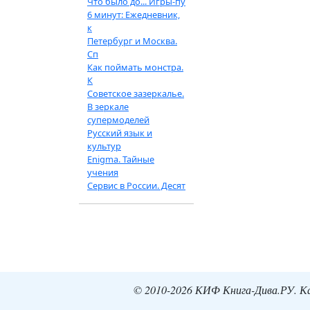
Что было до... Игры-пу
6 минут: Ежедневник,
к
Петербург и Москва.
Сп
Как поймать монстра.
К
Советское зазеркалье.
В зеркале
супермоделей
Русский язык и
культур
Enigma. Тайные
учения
Сервис в России. Десят
© 2010-2026 КИФ Книга-Дива.РУ. Кат