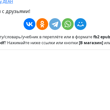
у ДЕАН
 с друзьями!
игу/словарь/учебник в переплёте или в формате
fb2
epu
pdf
? Нажимайте ниже ссылки или кнопки
[В магазин]
ил