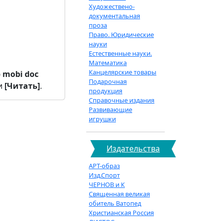
Художествено-
документальная
проза
Право. Юридические
науки
Естественные науки.
Математика
Канцелярские товары
b
mobi
doc
Подарочная
и
[Читать]
.
продукция
Справочные издания
Развивающие
игрушки
Издательства
АРТ-образ
Изд.Спорт
ЧЕРНОВ и К
Священная великая
обитель Ватопед
Христианская Россия