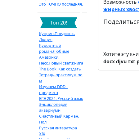
Возможность
Это ТОЧНО последняя.
жирных хвосто
Поделиться
Топ 20!
Куприн.Поединок.
Люция
Курортный
роман.Любиме
Хотите эту кн
Амазонки.
docx
djvu
txt
Несс.Новый свет(книга
The Book. Как создать
Тетрадь-практикум по
м
Изучаем DDD -
предметн
ЕГЭ 2024. Русский язык
Энциклопедия
аквариумн
Счастливый Карман,
Пол
Русская литература
XIX