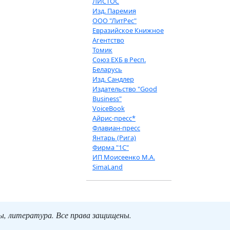
ЛИСТОС
Изд. Паремия
ООО "ЛитРес"
Евразийское Книжное
Агентство
Томик
Союз ЕХБ в Респ.
Беларусь
Изд. Сандлер
Издательство "Good
Business"
VoiceBook
Айрис-пресс*
Флавиан-пресс
Янтарь (Рига)
Фирма "1С"
ИП Моисеенко М.А.
SimaLand
ты, литература. Все права защищены.