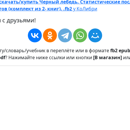
скачать/купить Черный лебедь. Статистические по
в (комплект из 2- книг). .fb2
у КоЛибри
 с друзьями!
игу/словарь/учебник в переплёте или в формате
fb2
epu
pdf
? Нажимайте ниже ссылки или кнопки
[В магазин]
ил