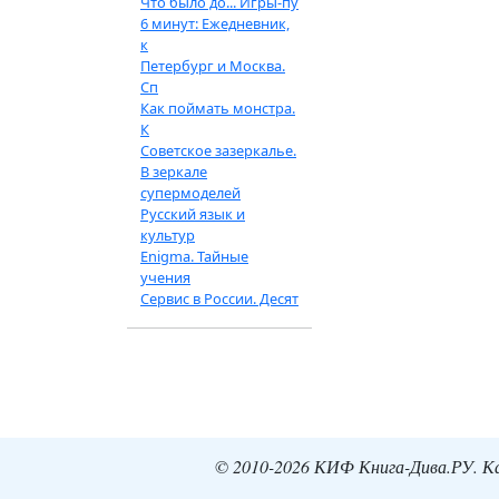
Что было до... Игры-пу
6 минут: Ежедневник,
к
Петербург и Москва.
Сп
Как поймать монстра.
К
Советское зазеркалье.
В зеркале
супермоделей
Русский язык и
культур
Enigma. Тайные
учения
Сервис в России. Десят
© 2010-2026 КИФ Книга-Дива.РУ. Кат