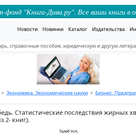
онд "Книга-Дива.ру". Все ваши книги в о
Новости
Новинки
Каталог
Издательства
Ин
Экономика. Экономические науки
Бизнес. Предпр
едь. Статистические последствия жирных х
з 2- книг).
Талеб Н.Н.