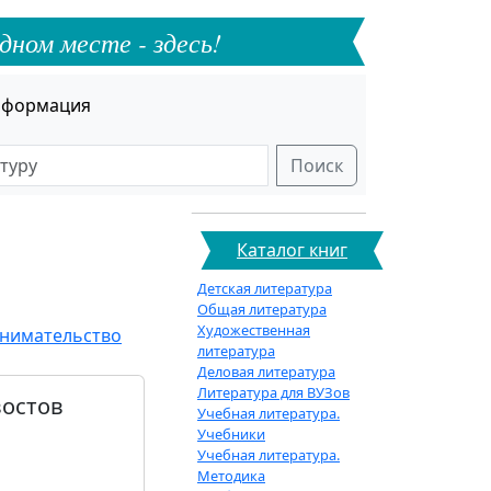
дном месте - здесь!
формация
Поиск
Каталог книг
Детская литература
Общая литература
Художественная
инимательство
литература
Деловая литература
Литература для ВУЗов
востов
Учебная литература.
Учебники
Учебная литература.
Методика