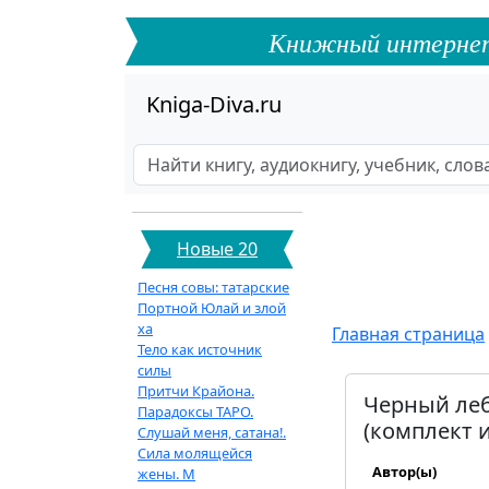
Книжный интернет-ф
Kniga-Diva.ru
Новые 20
Песня совы: татарские
Портной Юлай и злой
ха
Главная страница
Тело как источник
силы
Притчи Крайона.
Черный леб
Парадоксы ТАРО.
(комплект и
Слушай меня, сатана!.
Сила молящейся
Автор(ы)
жены. М