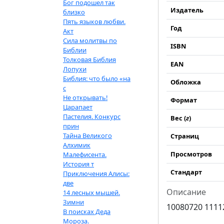
Бог подошел так
Издатель
близко
Пять языков любви.
Год
Акт
Сила молитвы по
ISBN
Библии
Толковая Библия
EAN
Лопухи
Библия: что было «на
Обложка
с
Не открывать!
Формат
Царапает
Пастелия. Конкурс
Вес (
г
)
прин
Тайна Великого
Страниц
Алхимик
Просмотров
Малефисента.
История т
Стандарт
Приключения Алисы:
две
Описание
14 лесных мышей.
Зимни
10080720 1111
В поисках Деда
Мороза.