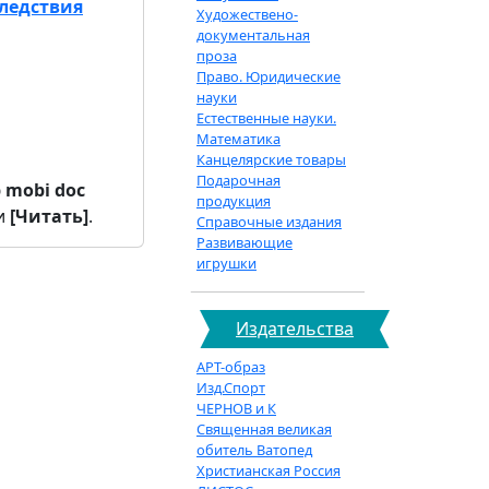
следствия
Художествено-
документальная
проза
Право. Юридические
науки
Естественные науки.
Математика
Канцелярские товары
Подарочная
b
mobi
doc
продукция
и
[Читать]
.
Справочные издания
Развивающие
игрушки
Издательства
АРТ-образ
Изд.Спорт
ЧЕРНОВ и К
Священная великая
обитель Ватопед
Христианская Россия