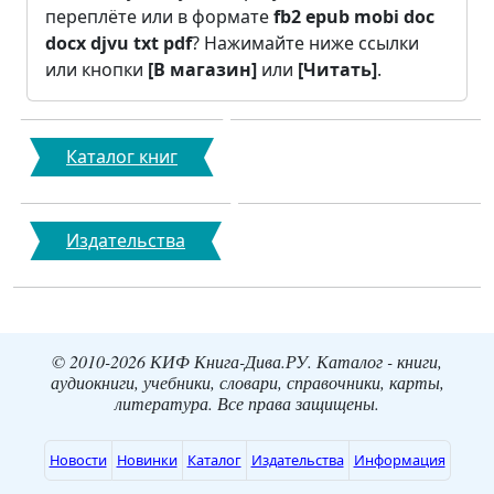
переплёте или в формате
fb2
epub
mobi
doc
docx
djvu
txt
pdf
? Нажимайте ниже ссылки
или кнопки
[В магазин]
или
[Читать]
.
Каталог книг
Издательства
© 2010-2026 КИФ Книга-Дива.РУ. Каталог - книги,
аудиокниги, учебники, словари, справочники, карты,
литература. Все права защищены.
Новости
Новинки
Каталог
Издательства
Информация