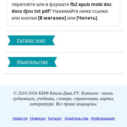
переплёте или в формате
fb2
epub
mobi
doc
docx
djvu
txt
pdf
? Нажимайте ниже ссылки
или кнопки
[В магазин]
или
[Читать]
.
Каталог книг
Издательства
© 2010-2026 КИФ Книга-Дива.РУ. Каталог - книги,
аудиокниги, учебники, словари, справочники, карты,
литература. Все права защищены.
Новости
Новинки
Каталог
Издательства
Информация