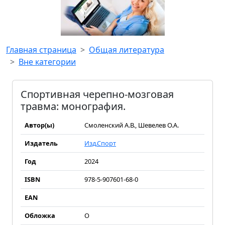
Главная страница
Общая литература
Вне категории
Спортивная черепно-мозговая
травма: монография.
Автор(ы)
Смоленский А.В., Шевелев О.А.
Издатель
Изд.Спорт
Год
2024
ISBN
978-5-907601-68-0
EAN
Обложка
О