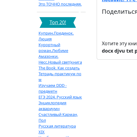
Это ТОЧНО последняя.
Поделиться
Топ 20!
Куприн.Поединок.
Люция
Хотите эту кн
Курортный
docx
djvu
txt
роман.Любиме
Амазонки.
Несс.Новый свет(книга
The Book. Как создать
Тетрадь-практикум по
м
Изучаем DDD -
предметн
ЕГЭ 2024. Русский язык
Энциклопедия
аквариумн
Счастливый Карман,
Пол
Русская литература
XIX