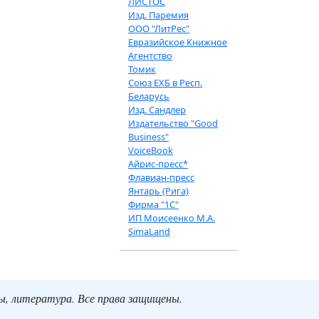
ЛИСТОС
Изд. Паремия
ООО "ЛитРес"
Евразийское Книжное
Агентство
Томик
Союз ЕХБ в Респ.
Беларусь
Изд. Сандлер
Издательство "Good
Business"
VoiceBook
Айрис-пресс*
Флавиан-пресс
Янтарь (Рига)
Фирма "1С"
ИП Моисеенко М.А.
SimaLand
ты, литература. Все права защищены.