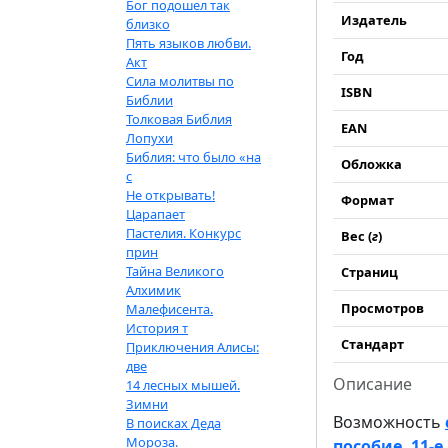
Бог подошел так
Издатель
близко
Пять языков любви.
Год
Акт
Сила молитвы по
ISBN
Библии
Толковая Библия
EAN
Лопухи
Библия: что было «на
Обложка
с
Не открывать!
Формат
Царапает
Пастелия. Конкурс
Вес (
г
)
прин
Тайна Великого
Страниц
Алхимик
Просмотров
Малефисента.
История т
Стандарт
Приключения Алисы:
две
Описание
14 лесных мышей.
Зимни
Возможность
В поисках Деда
Мороза.
пособие. 11-е 