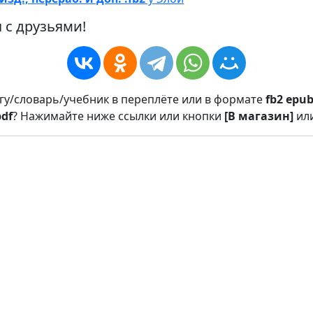
 с друзьями!
игу/словарь/учебник в переплёте или в формате
fb2
epu
pdf
? Нажимайте ниже ссылки или кнопки
[В магазин]
ил