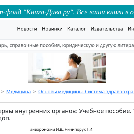
онд "Книга-Дива.ру". Все ваши книги в о
Новости
Новинки
Каталог
Издательства
Ин
Медицина
Основы медицины. Система здравоохр
рвы внутренних органов: Учебное пособие. 1
доп.
Гайворонский И.В., Ничипорук Г.И.