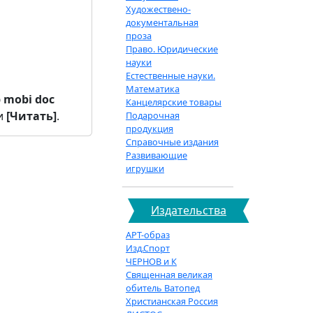
Художествено-
документальная
проза
Право. Юридические
науки
Естественные науки.
Математика
b
mobi
doc
Канцелярские товары
и
[Читать]
.
Подарочная
продукция
Справочные издания
Развивающие
игрушки
Издательства
АРТ-образ
Изд.Спорт
ЧЕРНОВ и К
Священная великая
обитель Ватопед
Христианская Россия