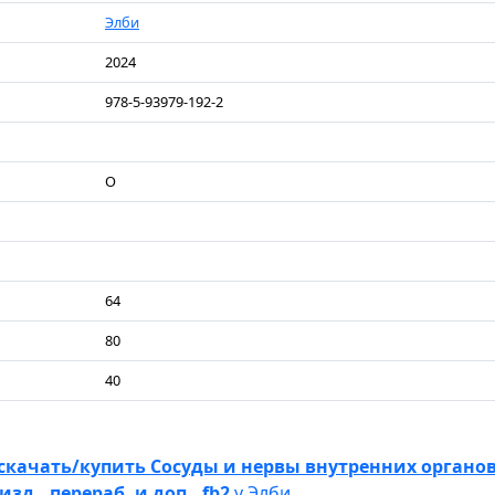
Элби
2024
978-5-93979-192-2
О
64
80
40
скачать/купить Сосуды и нервы внутренних органов
изд., перераб. и доп. .fb2
у Элби