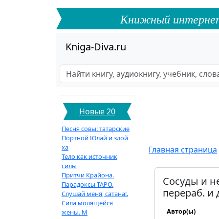
Книжный интернет-ф
Kniga-Diva.ru
Новые 20
Песня совы: татарские
Портной Юлай и злой
ха
Главная страница
Тело как источник
силы
Притчи Крайона.
Сосуды и не
Парадоксы ТАРО.
перераб. и 
Слушай меня, сатана!.
Сила молящейся
Автор(ы)
жены. М