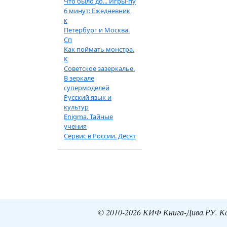
Что было до... Игры-пу
6 минут: Ежедневник,
к
Петербург и Москва.
Сп
Как поймать монстра.
К
Советское зазеркалье.
В зеркале
супермоделей
Русский язык и
культур
Enigma. Тайные
учения
Сервис в России. Десят
© 2010-2026 КИФ Книга-Дива.РУ. Кат