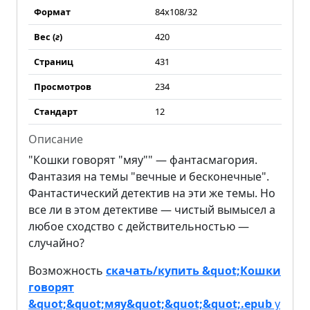
Формат
84x108/32
Вес (
г
)
420
Страниц
431
Просмотров
234
Стандарт
12
Описание
"Кошки говорят "мяу"" — фантасмагория.
Фантазия на темы "вечные и бесконечные".
Фантастический детектив на эти же темы. Но
все ли в этом детективе — чистый вымысел а
любое сходство с действительностью —
случайно?
Возможность
скачать/купить &quot;Кошки
говорят
&quot;&quot;мяу&quot;&quot;&quot;.epub
у