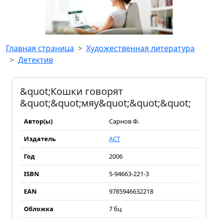
Главная страница
Художественная литература
Детектив
&quot;Кошки говорят
&quot;&quot;мяу&quot;&quot;&quot;
Автор(ы)
Сарнов Ф.
Издатель
АСТ
Год
2006
ISBN
5-94663-221-3
EAN
9785946632218
Обложка
7 бц