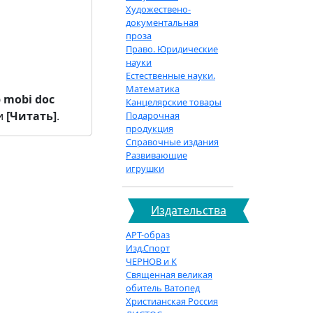
Художествено-
документальная
проза
Право. Юридические
науки
Естественные науки.
Математика
b
mobi
doc
Канцелярские товары
и
[Читать]
.
Подарочная
продукция
Справочные издания
Развивающие
игрушки
Издательства
АРТ-образ
Изд.Спорт
ЧЕРНОВ и К
Священная великая
обитель Ватопед
Христианская Россия