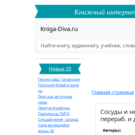
Книжный интернет-ф
Kniga-Diva.ru
Новые 20
Песня совы: татарские
Портной Юлай и злой
ха
Главная страница
Тело как источник
силы
Притчи Крайона.
Сосуды и не
Парадоксы ТАРО.
перераб. и 
Слушай меня, сатана!.
Сила молящейся
Автор(ы)
жены. М