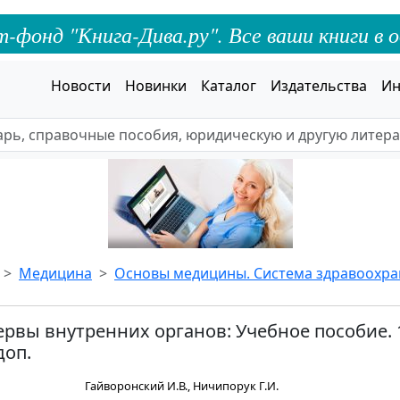
онд "Книга-Дива.ру". Все ваши книги в о
Новости
Новинки
Каталог
Издательства
Ин
Медицина
Основы медицины. Система здравоохр
рвы внутренних органов: Учебное пособие. 1
доп.
Гайворонский И.В., Ничипорук Г.И.