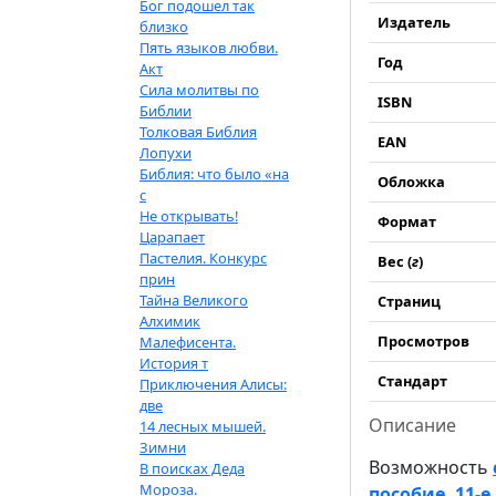
Бог подошел так
Издатель
близко
Пять языков любви.
Год
Акт
Сила молитвы по
ISBN
Библии
Толковая Библия
EAN
Лопухи
Библия: что было «на
Обложка
с
Не открывать!
Формат
Царапает
Пастелия. Конкурс
Вес (
г
)
прин
Тайна Великого
Страниц
Алхимик
Просмотров
Малефисента.
История т
Стандарт
Приключения Алисы:
две
Описание
14 лесных мышей.
Зимни
Возможность
В поисках Деда
Мороза.
пособие. 11-е 