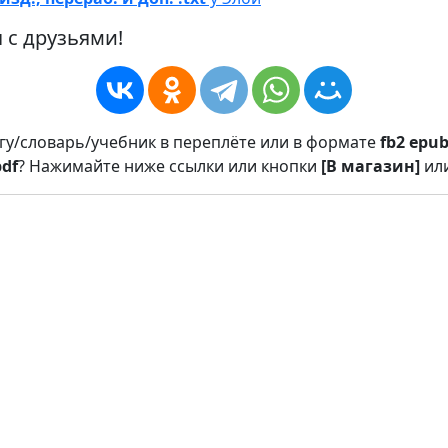
 с друзьями!
игу/словарь/учебник в переплёте или в формате
fb2
epu
pdf
? Нажимайте ниже ссылки или кнопки
[В магазин]
ил