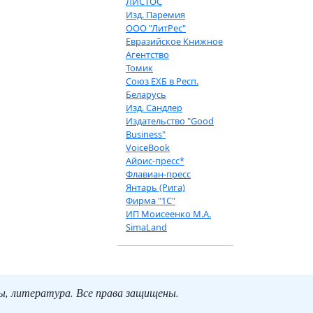
ЛИСТОС
Изд. Паремия
ООО "ЛитРес"
Евразийское Книжное
Агентство
Томик
Союз ЕХБ в Респ.
Беларусь
Изд. Сандлер
Издательство "Good
Business"
VoiceBook
Айрис-пресс*
Флавиан-пресс
Янтарь (Рига)
Фирма "1С"
ИП Моисеенко М.А.
SimaLand
ты, литература. Все права защищены.