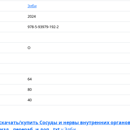
Элби
2024
978-5-93979-192-2
О
64
80
40
скачать/купить Сосуды и нервы внутренних органов
изд., перераб. и доп. .txt
у Элби