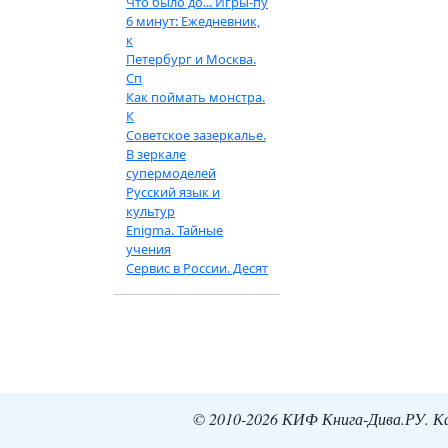
Что было до... Игры-пу
6 минут: Ежедневник,
к
Петербург и Москва.
Сп
Как поймать монстра.
К
Советское зазеркалье.
В зеркале
супермоделей
Русский язык и
культур
Enigma. Тайные
учения
Сервис в России. Десят
© 2010-2026 КИФ Книга-Дива.РУ. Кат