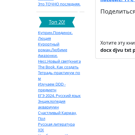
Это ТОЧНО последняя.
Поделиться
Топ 20!
Куприн.Поединок.
Люция
Хотите эту кн
Курортный
docx
djvu
txt
роман.Любиме
Амазонки.
Несс.Новый свет(книга
The Book. Как создать
Тетрадь-практикум по
м
Изучаем DDD -
предметн
ЕГЭ 2024. Русский язык
Энциклопедия
аквариумн
Счастливый Карман,
Пол
Русская литература
XIX