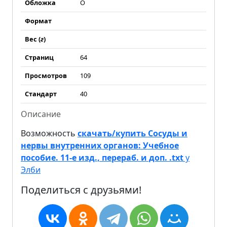
Обложка
О
Формат
Вес (
г
)
Страниц
64
Просмотров
109
Стандарт
40
Описание
Возможность
скачать/купить Сосуды и
нервы внутренних органов: Учебное
пособие. 11-е изд., перераб. и доп. .txt
у
Элби
Поделиться с друзьями!