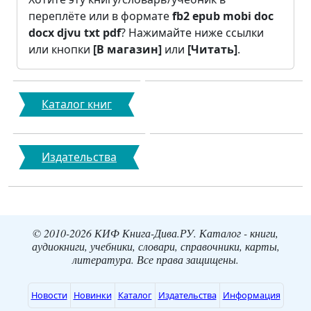
переплёте или в формате
fb2
epub
mobi
doc
docx
djvu
txt
pdf
? Нажимайте ниже ссылки
или кнопки
[В магазин]
или
[Читать]
.
Каталог книг
Издательства
© 2010-2026 КИФ Книга-Дива.РУ. Каталог - книги,
аудиокниги, учебники, словари, справочники, карты,
литература. Все права защищены.
Новости
Новинки
Каталог
Издательства
Информация