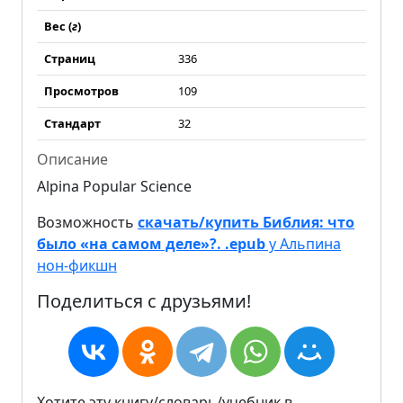
Вес (
г
)
Страниц
336
Просмотров
109
Стандарт
32
Описание
Alpina Popular Science
Возможность
скачать/купить Библия: что
было «на самом деле»?. .epub
у Альпина
нон-фикшн
Поделиться с друзьями!
Хотите эту книгу/словарь/учебник в