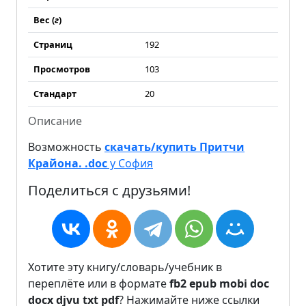
Вес (
г
)
Страниц
192
Просмотров
103
Стандарт
20
Описание
Возможность
скачать/купить Притчи
Крайона. .doc
у София
Поделиться с друзьями!
Хотите эту книгу/словарь/учебник в
переплёте или в формате
fb2
epub
mobi
doc
docx
djvu
txt
pdf
? Нажимайте ниже ссылки