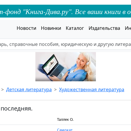
онд "Книга-Дива.ру". Все ваши книги в о
Новости
Новинки
Каталог
Издательства
Ин
Детская литература
Художественная литература
последняя.
Таллек О.
Самокат