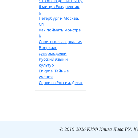
Что было до... Игры-пу
6 минут: Ежедневник,
к
Петербург и Москва.
Сп
Как поймать монстра.
К
Советское зазеркалье.
В зеркале
супермоделей
Русский язык и
культур
Enigma. Тайные
учения
Сервис в России. Десят
© 2010-2026 КИФ Книга-Дива.РУ. Кат