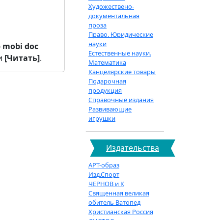
Художествено-
документальная
проза
Право. Юридические
науки
b
mobi
doc
Естественные науки.
и
[Читать]
.
Математика
Канцелярские товары
Подарочная
продукция
Справочные издания
Развивающие
игрушки
Издательства
АРТ-образ
Изд.Спорт
ЧЕРНОВ и К
Священная великая
обитель Ватопед
Христианская Россия