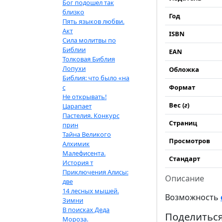
Бог подошел так
близко
Год
Пять языков любви.
Акт
ISBN
Сила молитвы по
Библии
EAN
Толковая Библия
Лопухи
Обложка
Библия: что было «на
с
Формат
Не открывать!
Вес (
г
)
Царапает
Пастелия. Конкурс
Страниц
прин
Тайна Великого
Просмотров
Алхимик
Малефисента.
Стандарт
История т
Приключения Алисы:
Описание
две
14 лесных мышей.
Возможность
Зимни
В поисках Деда
Поделиться
Мороза.