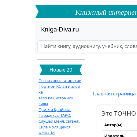
Книжный интернет-ф
Kniga-Diva.ru
Новые 20
Песня совы: татарские
Портной Юлай и злой
ха
Главная страница
Тело как источник
силы
Притчи Крайона.
Это ТОЧНО 
Парадоксы ТАРО.
Слушай меня, сатана!.
Автор(ы)
Сила молящейся
жены. М
Издатель