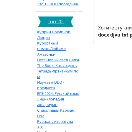
Это ТОЧНО последняя.
Топ 20!
Хотите эту кн
Куприн.Поединок.
docx
djvu
txt
Люция
Курортный
роман.Любиме
Амазонки.
Несс.Новый свет(книга
The Book. Как создать
Тетрадь-практикум по
м
Изучаем DDD -
предметн
ЕГЭ 2024. Русский язык
Энциклопедия
аквариумн
Счастливый Карман,
Пол
Русская литература
XIX