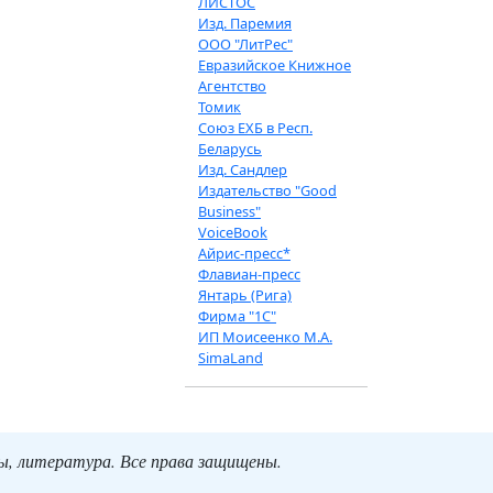
ЛИСТОС
Изд. Паремия
ООО "ЛитРес"
Евразийское Книжное
Агентство
Томик
Союз ЕХБ в Респ.
Беларусь
Изд. Сандлер
Издательство "Good
Business"
VoiceBook
Айрис-пресс*
Флавиан-пресс
Янтарь (Рига)
Фирма "1С"
ИП Моисеенко М.А.
SimaLand
ты, литература. Все права защищены.