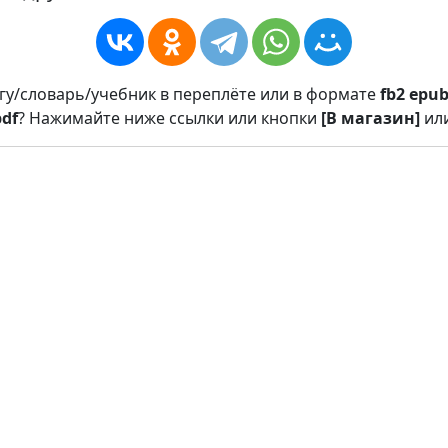
игу/словарь/учебник в переплёте или в формате
fb2
epu
pdf
? Нажимайте ниже ссылки или кнопки
[В магазин]
ил