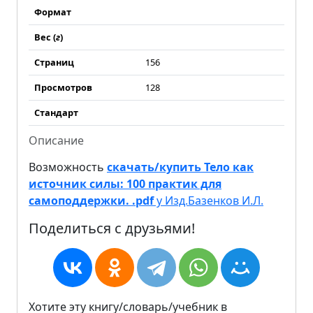
Формат
Вес (
г
)
Страниц
156
Просмотров
128
Стандарт
Описание
Возможность
скачать/купить Тело как
источник силы: 100 практик для
самоподдержки. .pdf
у Изд.Базенков И.Л.
Поделиться с друзьями!
Хотите эту книгу/словарь/учебник в