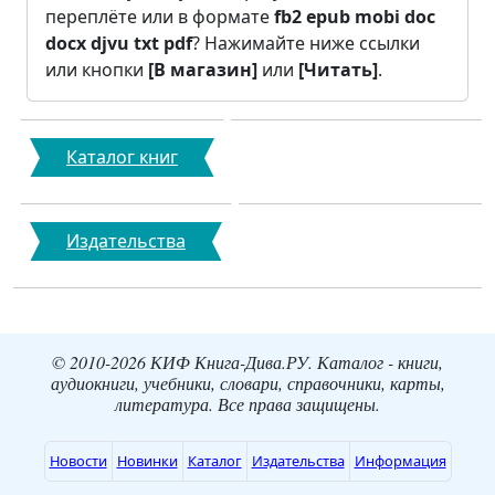
переплёте или в формате
fb2
epub
mobi
doc
docx
djvu
txt
pdf
? Нажимайте ниже ссылки
или кнопки
[В магазин]
или
[Читать]
.
Каталог книг
Издательства
© 2010-2026 КИФ Книга-Дива.РУ. Каталог - книги,
аудиокниги, учебники, словари, справочники, карты,
литература. Все права защищены.
Новости
Новинки
Каталог
Издательства
Информация