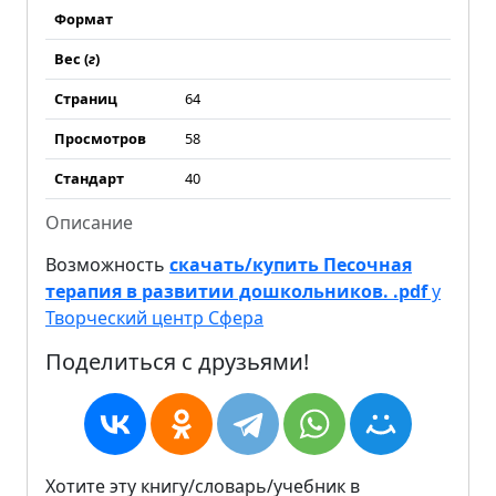
Формат
Вес (
г
)
Страниц
64
Просмотров
58
Стандарт
40
Описание
Возможность
скачать/купить Песочная
терапия в развитии дошкольников. .pdf
у
Творческий центр Сфера
Поделиться с друзьями!
Хотите эту книгу/словарь/учебник в