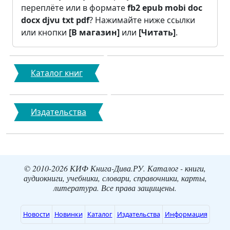
переплёте или в формате
fb2
epub
mobi
doc
docx
djvu
txt
pdf
? Нажимайте ниже ссылки
или кнопки
[В магазин]
или
[Читать]
.
Каталог книг
Издательства
© 2010-2026 КИФ Книга-Дива.РУ. Каталог - книги,
аудиокниги, учебники, словари, справочники, карты,
литература. Все права защищены.
Новости
Новинки
Каталог
Издательства
Информация