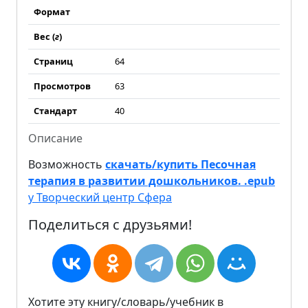
Формат
Вес (
г
)
Страниц
64
Просмотров
63
Стандарт
40
Описание
Возможность
скачать/купить Песочная
терапия в развитии дошкольников. .epub
у Творческий центр Сфера
Поделиться с друзьями!
Хотите эту книгу/словарь/учебник в