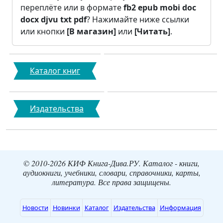
переплёте или в формате
fb2
epub
mobi
doc
docx
djvu
txt
pdf
? Нажимайте ниже ссылки
или кнопки
[В магазин]
или
[Читать]
.
Каталог книг
Издательства
© 2010-2026 КИФ Книга-Дива.РУ. Каталог - книги,
аудиокниги, учебники, словари, справочники, карты,
литература. Все права защищены.
Новости
Новинки
Каталог
Издательства
Информация