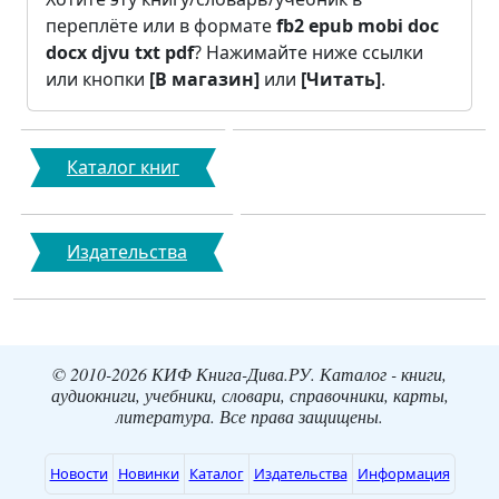
переплёте или в формате
fb2
epub
mobi
doc
docx
djvu
txt
pdf
? Нажимайте ниже ссылки
или кнопки
[В магазин]
или
[Читать]
.
Каталог книг
Издательства
© 2010-2026 КИФ Книга-Дива.РУ. Каталог - книги,
аудиокниги, учебники, словари, справочники, карты,
литература. Все права защищены.
Новости
Новинки
Каталог
Издательства
Информация