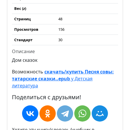
Вес (
г
)
Страниц
48
Просмотров
156
Стандарт
30
Описание
Дом сказок
Возможность
скачать/купить Песня совы:
татарские сказки..epub
у Детская
литература
Поделиться с друзьями!
Хотите эту книгу/словарь/учебник в