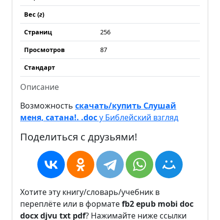
Вес (
г
)
Страниц
256
Просмотров
87
Стандарт
Описание
Возможность
скачать/купить Слушай
меня, сатана!. .doc
у Библейский взгляд
Поделиться с друзьями!
Хотите эту книгу/словарь/учебник в
переплёте или в формате
fb2
epub
mobi
doc
docx
djvu
txt
pdf
? Нажимайте ниже ссылки