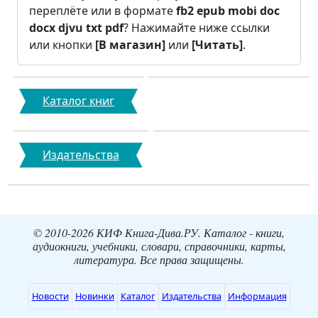
переплёте или в формате
fb2
epub
mobi
doc
docx
djvu
txt
pdf
? Нажимайте ниже ссылки
или кнопки
[В магазин]
или
[Читать]
.
Каталог книг
Издательства
© 2010-2026 КИФ Книга-Дива.РУ. Каталог - книги,
аудиокниги, учебники, словари, справочники, карты,
литература. Все права защищены.
Новости
Новинки
Каталог
Издательства
Информация