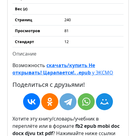
Вес (
г
)
Страниц
240
Просмотров
81
Стандарт
12
Описание
Возможность
скачать/купить Не
открывать! Царапается!. .epub
у ЭКСМО
Поделиться с друзьями!
Хотите эту книгу/словарь/учебник в
переплёте или в формате
fb2
epub
mobi
doc
docx
djvu
txt
pdf
? Нажимайте ниже ссылки