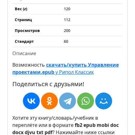
Вес (
г
)
120
Страниц
112
Просмотров
200
Стандарт
60
Описание
Возможность
скачать/купить Управление
проектами.epub
у Рипол Классик
Поделиться с друзьями!
Хотите эту книгу/словарь/учебник в
переплёте или в формате
fb2
epub
mobi
doc
docx
djvu
txt
pdf
? Нажимайте ниже ссылки