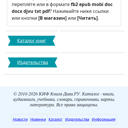
переплёте или в формате
fb2
epub
mobi
doc
docx
djvu
txt
pdf
? Нажимайте ниже ссылки
или кнопки
[В магазин]
или
[Читать]
.
Каталог книг
Издательства
© 2010-2026 КИФ Книга-Дива.РУ. Каталог - книги,
аудиокниги, учебники, словари, справочники, карты,
литература. Все права защищены.
Новости
Новинки
Каталог
Издательства
Информация