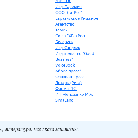
ЛИСТОС
Изд. Паремия
ООО "ЛитРес"
Евразийское Книжное
Агентство
Томик
Союз ЕХБ в Респ.
Беларусь
Изд. Сандлер
Издательство "Good
Business"
VoiceBook
Айрис-пресс*
Флавиан-пресс
Янтарь (Рига)
Фирма "1С"
ИП Моисеенко М.А.
SimaLand
ты, литература. Все права защищены.