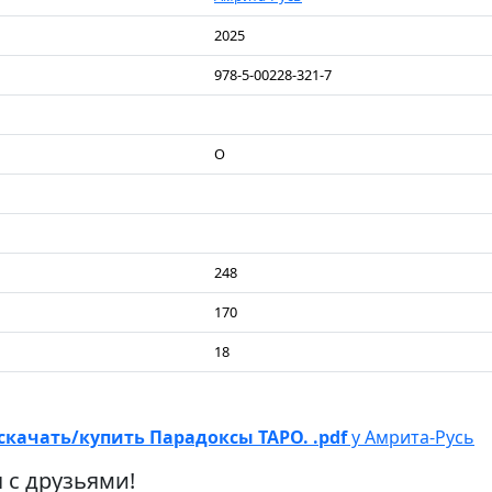
2025
978-5-00228-321-7
О
248
170
18
скачать/купить Парадоксы ТАРО. .pdf
у Амрита-Русь
 с друзьями!