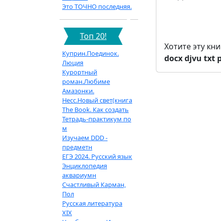
Это ТОЧНО последняя.
Топ 20!
Хотите эту кн
Куприн.Поединок.
docx
djvu
txt
Люция
Курортный
роман.Любиме
Амазонки.
Несс.Новый свет(книга
The Book. Как создать
Тетрадь-практикум по
м
Изучаем DDD -
предметн
ЕГЭ 2024. Русский язык
Энциклопедия
аквариумн
Счастливый Карман,
Пол
Русская литература
XIX