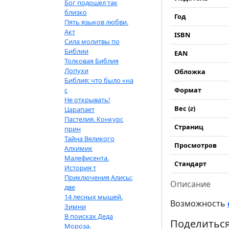
Бог подошел так
близко
Год
Пять языков любви.
Акт
ISBN
Сила молитвы по
Библии
EAN
Толковая Библия
Лопухи
Обложка
Библия: что было «на
с
Формат
Не открывать!
Вес (
г
)
Царапает
Пастелия. Конкурс
Страниц
прин
Тайна Великого
Просмотров
Алхимик
Малефисента.
Стандарт
История т
Приключения Алисы:
Описание
две
14 лесных мышей.
Возможность
Зимни
В поисках Деда
Поделиться
Мороза.