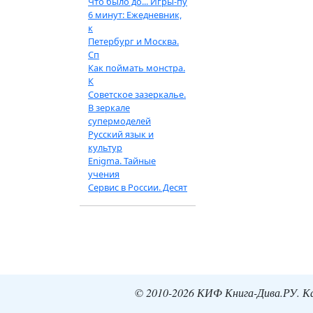
Что было до... Игры-пу
6 минут: Ежедневник,
к
Петербург и Москва.
Сп
Как поймать монстра.
К
Советское зазеркалье.
В зеркале
супермоделей
Русский язык и
культур
Enigma. Тайные
учения
Сервис в России. Десят
© 2010-2026 КИФ Книга-Дива.РУ. Кат