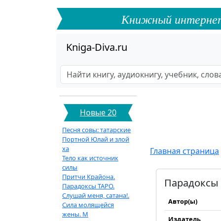
Книжный интернет-ф
Kniga-Diva.ru
Новые 20
Песня совы: татарские
Портной Юлай и злой
ха
Главная страница
Тело как источник
силы
Притчи Крайона.
Парадоксы 
Парадоксы ТАРО.
Слушай меня, сатана!.
Автор(ы)
Сила молящейся
жены. М
Издатель