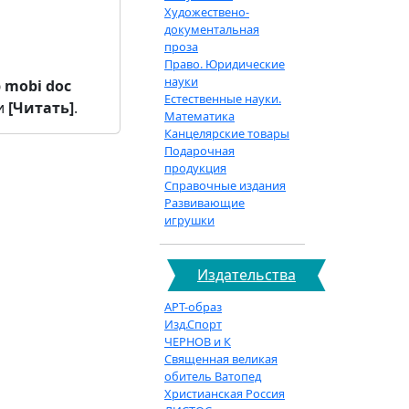
Художествено-
документальная
проза
Право. Юридические
науки
b
mobi
doc
Естественные науки.
и
[Читать]
.
Математика
Канцелярские товары
Подарочная
продукция
Справочные издания
Развивающие
игрушки
Издательства
АРТ-образ
Изд.Спорт
ЧЕРНОВ и К
Священная великая
обитель Ватопед
Христианская Россия