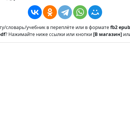
игу/словарь/учебник в переплёте или в формате
fb2
epu
pdf
? Нажимайте ниже ссылки или кнопки
[В магазин]
ил