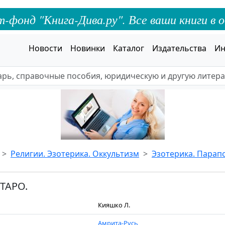
онд "Книга-Дива.ру". Все ваши книги в о
Новости
Новинки
Каталог
Издательства
Ин
Религии. Эзотерика. Оккультизм
Эзотерика. Парап
ТАРО.
Кияшко Л.
Амрита-Русь