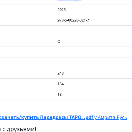
2025
978-5-00228-321-7
О
248
134
18
скачать/купить Парадоксы ТАРО. .pdf
у Амрита-Русь
 с друзьями!