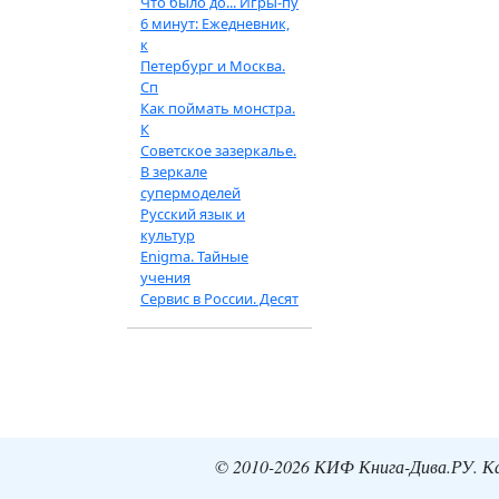
Что было до... Игры-пу
6 минут: Ежедневник,
к
Петербург и Москва.
Сп
Как поймать монстра.
К
Советское зазеркалье.
В зеркале
супермоделей
Русский язык и
культур
Enigma. Тайные
учения
Сервис в России. Десят
© 2010-2026 КИФ Книга-Дива.РУ. Кат