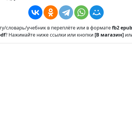
игу/словарь/учебник в переплёте или в формате
fb2
epu
pdf
? Нажимайте ниже ссылки или кнопки
[В магазин]
ил