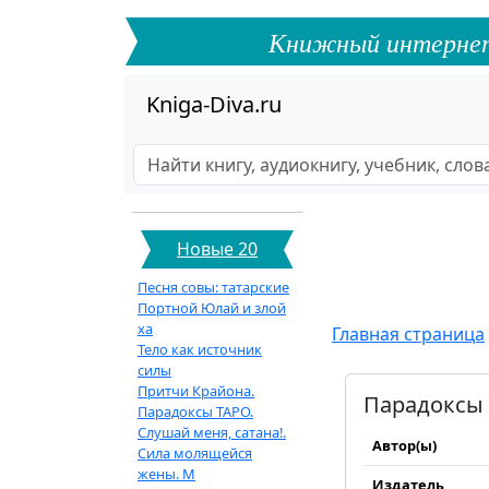
Книжный интернет-ф
Kniga-Diva.ru
Новые 20
Песня совы: татарские
Портной Юлай и злой
ха
Главная страница
Тело как источник
силы
Притчи Крайона.
Парадоксы 
Парадоксы ТАРО.
Слушай меня, сатана!.
Автор(ы)
Сила молящейся
жены. М
Издатель