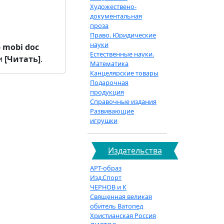
Художествено-
документальная
проза
Право. Юридические
науки
b
mobi
doc
Естественные науки.
и
[Читать]
.
Математика
Канцелярские товары
Подарочная
продукция
Справочные издания
Развивающие
игрушки
Издательства
АРТ-образ
Изд.Спорт
ЧЕРНОВ и К
Священная великая
обитель Ватопед
Христианская Россия