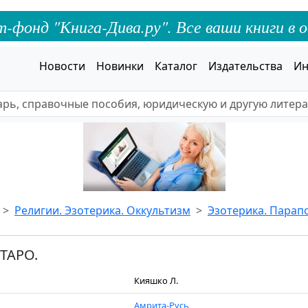
онд "Книга-Дива.ру". Все ваши книги в о
Новости
Новинки
Каталог
Издательства
Ин
Религии. Эзотерика. Оккультизм
Эзотерика. Парап
ТАРО.
Кияшко Л.
Амрита-Русь