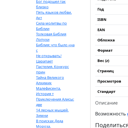
Бог подошел так
близко
Год
Пять языков любви.
Акт
ISBN
Сила молитвы по
Библии
EAN
Толковая Библия
Лопухи
Обложка
Библия: что было «на
с
Формат
Не открывать!
Вес (
г
)
Царапает
Пастелия. Конкурс
Страниц
прин
Тайна Великого
Просмотров
Алхимик
Малефисента.
Стандарт
История т
Приключения Алисы:
Описание
две
14 лесных мышей.
Возможность
Зимни
В поисках Деда
Поделиться
Мороза.