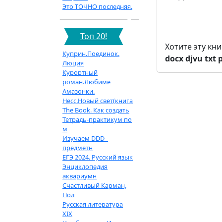
Это ТОЧНО последняя.
Топ 20!
Хотите эту кн
Куприн.Поединок.
docx
djvu
txt
Люция
Курортный
роман.Любиме
Амазонки.
Несс.Новый свет(книга
The Book. Как создать
Тетрадь-практикум по
м
Изучаем DDD -
предметн
ЕГЭ 2024. Русский язык
Энциклопедия
аквариумн
Счастливый Карман,
Пол
Русская литература
XIX