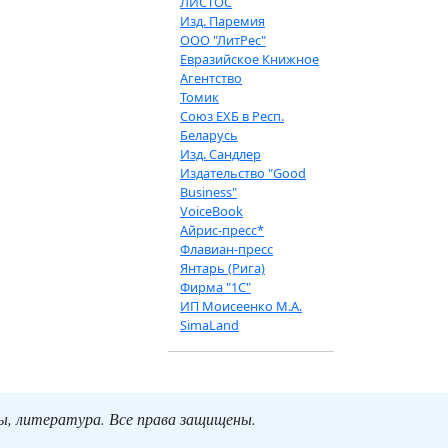
ЛИСТОС
Изд. Паремия
ООО "ЛитРес"
Евразийское Книжное
Агентство
Томик
Союз ЕХБ в Респ.
Беларусь
Изд. Сандлер
Издательство "Good
Business"
VoiceBook
Айрис-пресс*
Флавиан-пресс
Янтарь (Рига)
Фирма "1С"
ИП Моисеенко М.А.
SimaLand
ты, литература. Все права защищены.