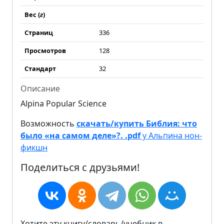
Вес (
г
)
Страниц
336
Просмотров
128
Стандарт
32
Описание
Alpina Popular Science
Возможность
скачать/купить Библия: что
было «на самом деле»?. .pdf
у Альпина нон-
фикшн
Поделиться с друзьями!
Хотите эту книгу/словарь/учебник в