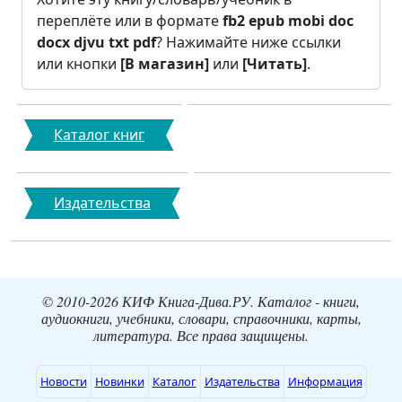
переплёте или в формате
fb2
epub
mobi
doc
docx
djvu
txt
pdf
? Нажимайте ниже ссылки
или кнопки
[В магазин]
или
[Читать]
.
Каталог книг
Издательства
© 2010-2026 КИФ Книга-Дива.РУ. Каталог - книги,
аудиокниги, учебники, словари, справочники, карты,
литература. Все права защищены.
Новости
Новинки
Каталог
Издательства
Информация