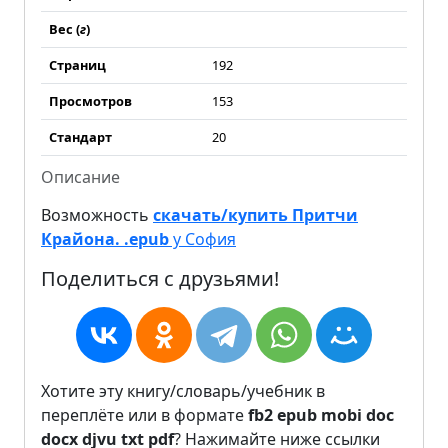
Вес (
г
)
Страниц
192
Просмотров
153
Стандарт
20
Описание
Возможность
скачать/купить Притчи
Крайона. .epub
у София
Поделиться с друзьями!
Хотите эту книгу/словарь/учебник в
переплёте или в формате
fb2
epub
mobi
doc
docx
djvu
txt
pdf
? Нажимайте ниже ссылки