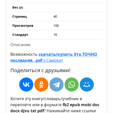
Вес (
г
)
Страниц
40
Просмотров
106
Стандарт
16
Описание
Возможность
скачать/купить Это ТОЧНО
последняя. .pdf
у Самокат
Поделиться с друзьями!
Хотите эту книгу/словарь/учебник в
переплёте или в формате
fb2
epub
mobi
doc
docx
djvu
txt
pdf
? Нажимайте ниже ссылки