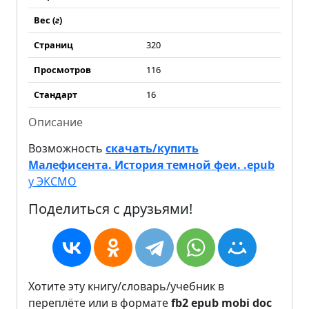
Вес (
г
)
Страниц
320
Просмотров
116
Стандарт
16
Описание
Возможность
скачать/купить
Малефисента. История темной феи. .epub
у ЭКСМО
Поделиться с друзьями!
Хотите эту книгу/словарь/учебник в
переплёте или в формате
fb2
epub
mobi
doc