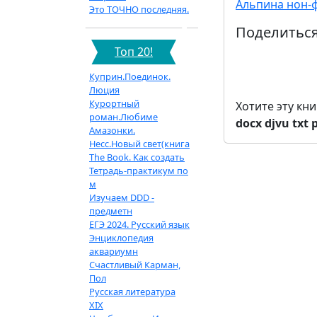
Альпина нон-
Это ТОЧНО последняя.
Поделиться
Топ 20!
Куприн.Поединок.
Люция
Курортный
Хотите эту кн
роман.Любиме
docx
djvu
txt
Амазонки.
Несс.Новый свет(книга
The Book. Как создать
Тетрадь-практикум по
м
Изучаем DDD -
предметн
ЕГЭ 2024. Русский язык
Энциклопедия
аквариумн
Счастливый Карман,
Пол
Русская литература
XIX