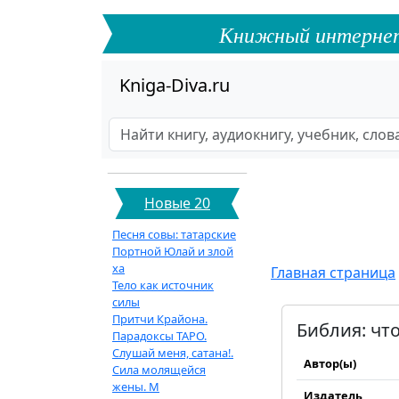
Книжный интернет-ф
Kniga-Diva.ru
Новые 20
Песня совы: татарские
Портной Юлай и злой
ха
Главная страница
Тело как источник
силы
Притчи Крайона.
Библия: чт
Парадоксы ТАРО.
Слушай меня, сатана!.
Автор(ы)
Сила молящейся
жены. М
Издатель