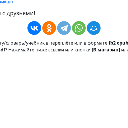
фикшн
 с друзьями!
игу/словарь/учебник в переплёте или в формате
fb2
epu
pdf
? Нажимайте ниже ссылки или кнопки
[В магазин]
ил