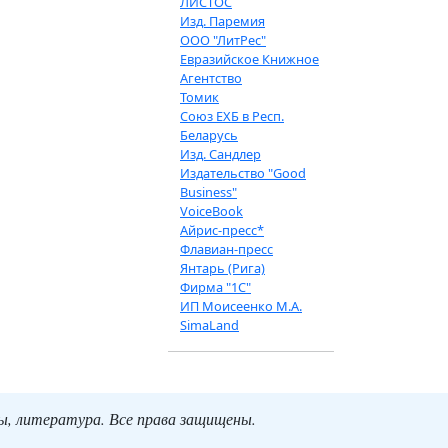
ЛИСТОС
Изд. Паремия
ООО "ЛитРес"
Евразийское Книжное
Агентство
Томик
Союз ЕХБ в Респ.
Беларусь
Изд. Сандлер
Издательство "Good
Business"
VoiceBook
Айрис-пресс*
Флавиан-пресс
Янтарь (Рига)
Фирма "1С"
ИП Моисеенко М.А.
SimaLand
ты, литература. Все права защищены.