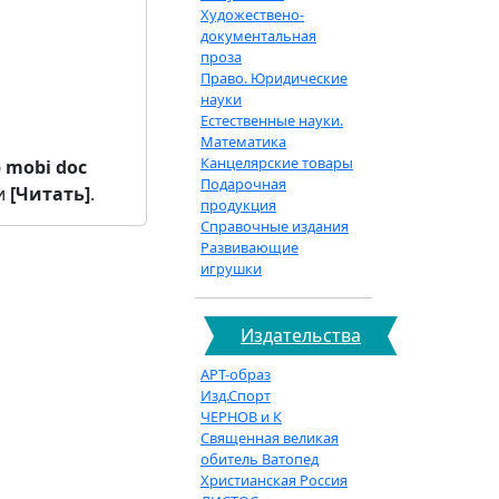
Художествено-
документальная
проза
Право. Юридические
науки
Естественные науки.
Математика
Канцелярские товары
b
mobi
doc
Подарочная
и
[Читать]
.
продукция
Справочные издания
Развивающие
игрушки
Издательства
АРТ-образ
Изд.Спорт
ЧЕРНОВ и К
Священная великая
обитель Ватопед
Христианская Россия