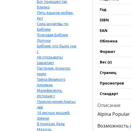
Бог подошел так
близко
Год
Пять языков любви.
Акт
ISBN
Сила молитвы по
Библии
EAN
Толковая Библия
Лопухи
Обложка
Библия: что было «на
с
Формат
Не открывать!
Вес (
г
)
Царапает
Пастелия. Конкурс
Страниц
прин
Тайна Великого
Просмотров
Алхимик
Малефисента.
Стандарт
История т
Приключения Алисы:
Описание
две
14 лесных мышей.
Alpina Popular
Зимни
В поисках Деда
Возможность
Мороза.