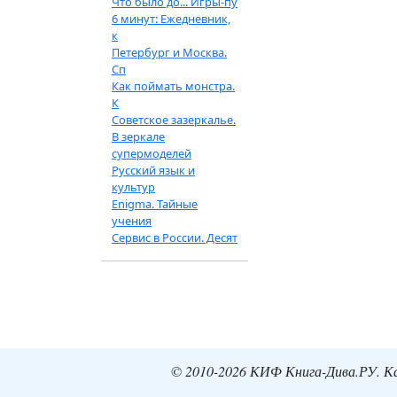
Что было до... Игры-пу
6 минут: Ежедневник,
к
Петербург и Москва.
Сп
Как поймать монстра.
К
Советское зазеркалье.
В зеркале
супермоделей
Русский язык и
культур
Enigma. Тайные
учения
Сервис в России. Десят
© 2010-2026 КИФ Книга-Дива.РУ. Кат