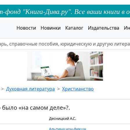
онд "Книга-Дива.ру". Все ваши книги в о
Новости
Новинки
Каталог
Издательства
Ин
Духовная литература
Христианство
о было «на самом деле»?.
Десницкий А.С.
Альпина нон-фикшн