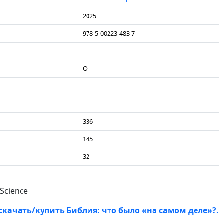
2025
978-5-00223-483-7
О
336
145
32
 Science
скачать/купить Библия: что было «на самом деле»?. 