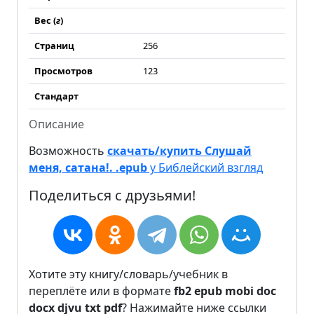
Вес (
г
)
Страниц
256
Просмотров
123
Стандарт
Описание
Возможность
скачать/купить Слушай
меня, сатана!. .epub
у Библейский взгляд
Поделиться с друзьями!
Хотите эту книгу/словарь/учебник в
переплёте или в формате
fb2
epub
mobi
doc
docx
djvu
txt
pdf
? Нажимайте ниже ссылки