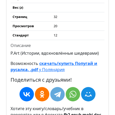
Вес (
г
)
Страниц
32
Просмотров
20
Стандарт
12
Описание
P.Art (Истории, вдохновлённые шедеврами)
Возможность
скачать/купить Попугай и
русалка. .pdf
у Поляндрия
Поделиться с друзьями!
Хотите эту книгу/словарь/учебник в
переплёте или в формате
fb2
epub
mobi
doc