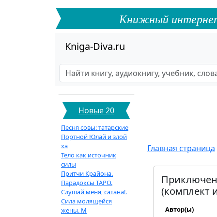
Книжный интернет-ф
Kniga-Diva.ru
Новые 20
Песня совы: татарские
Портной Юлай и злой
ха
Главная страница
Тело как источник
силы
Притчи Крайона.
Приключени
Парадоксы ТАРО.
(комплект и
Слушай меня, сатана!.
Сила молящейся
Автор(ы)
жены. М