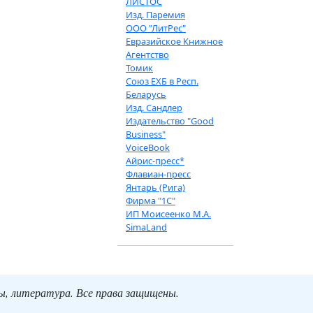
ЛИСТОС
Изд. Паремия
ООО "ЛитРес"
Евразийское Книжное
Агентство
Томик
Союз ЕХБ в Респ.
Беларусь
Изд. Сандлер
Издательство "Good
Business"
VoiceBook
Айрис-пресс*
Флавиан-пресс
Янтарь (Рига)
Фирма "1С"
ИП Моисеенко М.А.
SimaLand
ты, литература. Все права защищены.