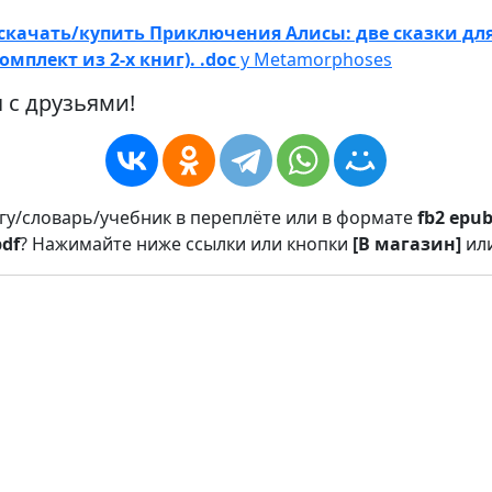
скачать/купить Приключения Алисы: две сказки дл
мплект из 2-х книг). .doc
у Metamorphoses
 с друзьями!
игу/словарь/учебник в переплёте или в формате
fb2
epu
pdf
? Нажимайте ниже ссылки или кнопки
[В магазин]
ил