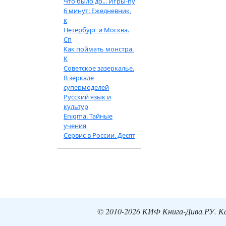
Что было до... Игры-пу
6 минут: Ежедневник,
к
Петербург и Москва.
Сп
Как поймать монстра.
К
Советское зазеркалье.
В зеркале
супермоделей
Русский язык и
культур
Enigma. Тайные
учения
Сервис в России. Десят
© 2010-2026 КИФ Книга-Дива.РУ. Кат