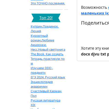
Это ТОЧНО последняя.
Возможность
маленьких (ко
Топ 20!
Поделиться
Куприн.Поединок.
Люция
Курортный
роман.Любиме
Амазонки.
Хотите эту кн
Несс.Новый свет(книга
docx
djvu
txt
The Book. Как создать
Тетрадь-практикум по
м
Изучаем DDD -
предметн
ЕГЭ 2024. Русский язык
Энциклопедия
аквариумн
Счастливый Карман,
Пол
Русская литература
XIX