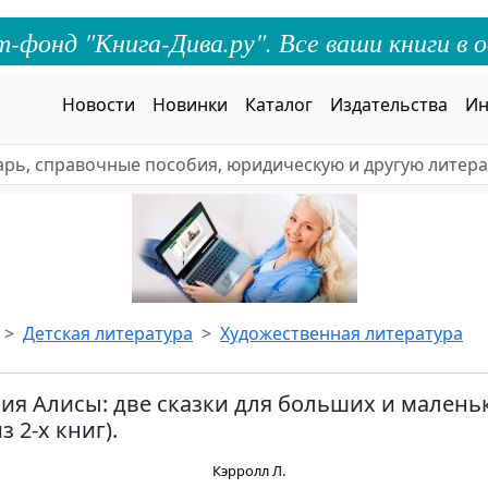
онд "Книга-Дива.ру". Все ваши книги в о
Новости
Новинки
Каталог
Издательства
Ин
Детская литература
Художественная литература
я Алисы: две сказки для больших и малень
з 2-х книг).
Кэрролл Л.