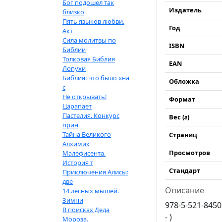
Бог подошел так
Издатель
близко
Пять языков любви.
Год
Акт
Сила молитвы по
ISBN
Библии
Толковая Библия
EAN
Лопухи
Библия: что было «на
Обложка
с
Не открывать!
Формат
Царапает
Пастелия. Конкурс
Вес (
г
)
прин
Тайна Великого
Страниц
Алхимик
Просмотров
Малефисента.
История т
Стандарт
Приключения Алисы:
две
Описание
14 лесных мышей.
Зимни
978-5-521-8450
В поисках Деда
- )
Мороза.