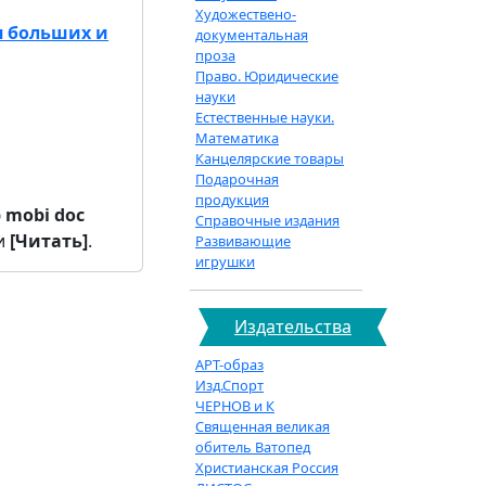
Художествено-
я больших и
документальная
проза
Право. Юридические
науки
Естественные науки.
Математика
Канцелярские товары
Подарочная
продукция
b
mobi
doc
Справочные издания
и
[Читать]
.
Развивающие
игрушки
Издательства
АРТ-образ
Изд.Спорт
ЧЕРНОВ и К
Священная великая
обитель Ватопед
Христианская Россия