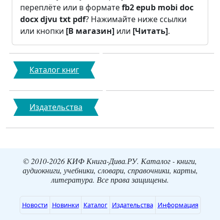
переплёте или в формате
fb2
epub
mobi
doc
docx
djvu
txt
pdf
? Нажимайте ниже ссылки
или кнопки
[В магазин]
или
[Читать]
.
Каталог книг
Издательства
© 2010-2026 КИФ Книга-Дива.РУ. Каталог - книги,
аудиокниги, учебники, словари, справочники, карты,
литература. Все права защищены.
Новости
Новинки
Каталог
Издательства
Информация