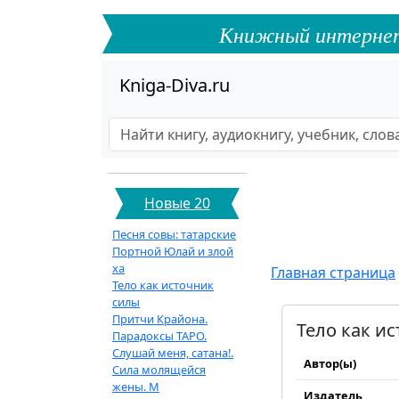
Книжный интернет-ф
Kniga-Diva.ru
Новые 20
Песня совы: татарские
Портной Юлай и злой
ха
Главная страница
Тело как источник
силы
Притчи Крайона.
Тело как и
Парадоксы ТАРО.
Слушай меня, сатана!.
Автор(ы)
Сила молящейся
жены. М
Издатель