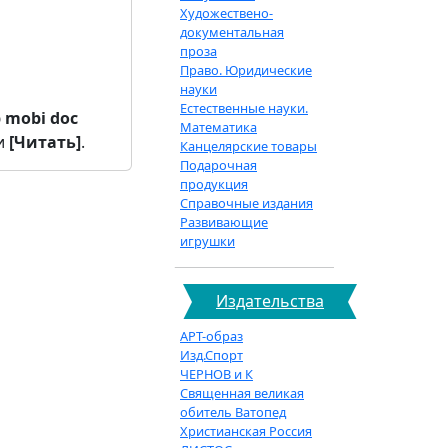
Художествено-
документальная
проза
Право. Юридические
науки
Естественные науки.
b
mobi
doc
Математика
и
[Читать]
.
Канцелярские товары
Подарочная
продукция
Справочные издания
Развивающие
игрушки
Издательства
АРТ-образ
Изд.Спорт
ЧЕРНОВ и К
Священная великая
обитель Ватопед
Христианская Россия