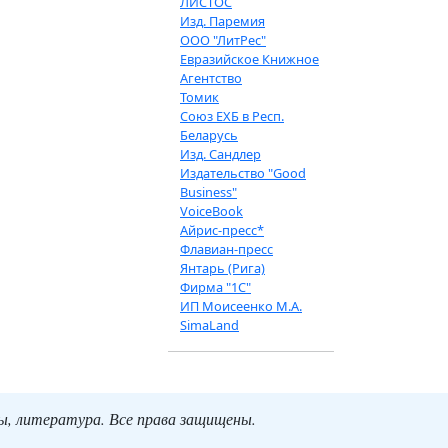
ЛИСТОС
Изд. Паремия
ООО "ЛитРес"
Евразийское Книжное
Агентство
Томик
Союз ЕХБ в Респ.
Беларусь
Изд. Сандлер
Издательство "Good
Business"
VoiceBook
Айрис-пресс*
Флавиан-пресс
Янтарь (Рига)
Фирма "1С"
ИП Моисеенко М.А.
SimaLand
ты, литература. Все права защищены.