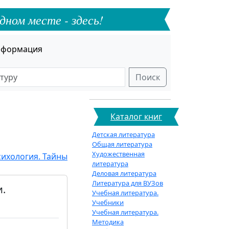
дном месте - здесь!
формация
Поиск
Каталог книг
Детская литература
Общая литература
Художественная
сихология. Тайны
литература
Деловая литература
Литература для ВУЗов
и.
Учебная литература.
Учебники
Учебная литература.
Методика