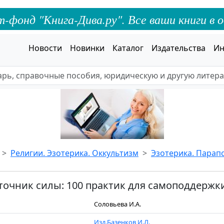
онд "Книга-Дива.ру". Все ваши книги в о
Новости
Новинки
Каталог
Издательства
Ин
Религии. Эзотерика. Оккультизм
Эзотерика. Парап
сточник силы: 100 практик для самоподдержк
Соловьева И.А.
Изд.Базенков И.Л.