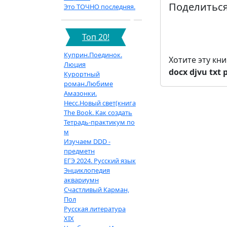
Поделиться
Это ТОЧНО последняя.
Топ 20!
Куприн.Поединок.
Хотите эту кн
Люция
docx
djvu
txt
Курортный
роман.Любиме
Амазонки.
Несс.Новый свет(книга
The Book. Как создать
Тетрадь-практикум по
м
Изучаем DDD -
предметн
ЕГЭ 2024. Русский язык
Энциклопедия
аквариумн
Счастливый Карман,
Пол
Русская литература
XIX