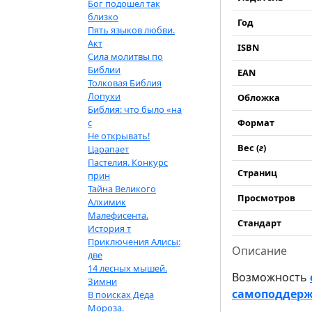
Бог подошел так
близко
Год
Пять языков любви.
Акт
ISBN
Сила молитвы по
Библии
EAN
Толковая Библия
Лопухи
Обложка
Библия: что было «на
с
Формат
Не открывать!
Вес (
г
)
Царапает
Пастелия. Конкурс
Страниц
прин
Тайна Великого
Просмотров
Алхимик
Малефисента.
Стандарт
История т
Приключения Алисы:
Описание
две
14 лесных мышей.
Возможность
Зимни
самоподдержк
В поисках Деда
Мороза.