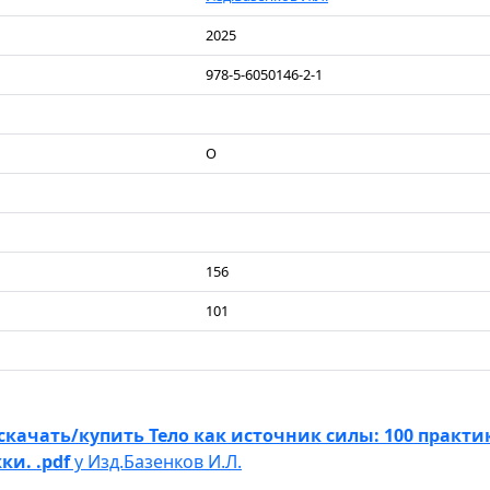
2025
978-5-6050146-2-1
О
156
101
скачать/купить Тело как источник силы: 100 практи
и. .pdf
у Изд.Базенков И.Л.