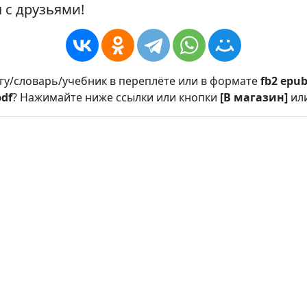
 с друзьями!
игу/словарь/учебник в переплёте или в формате
fb2
epu
pdf
? Нажимайте ниже ссылки или кнопки
[В магазин]
ил