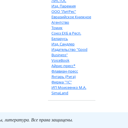
ЛИСТОС
Изд. Паремия
ООО "ЛитРес"
Евразийское Книжное
Агентство
Томик
Союз ЕХБ в Респ.
Беларусь
Изд. Сандлер
Издательство "Good
Business"
VoiceBook
Айрис-пресс*
Флавиан-пресс
Янтарь (Рига)
Фирма "1С"
ИП Моисеенко М.А.
SimaLand
ты, литература. Все права защищены.