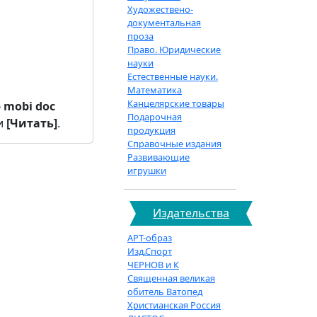
Художествено-
документальная
проза
Право. Юридические
науки
Естественные науки.
Математика
Канцелярские товары
b
mobi
doc
Подарочная
и
[Читать]
.
продукция
Справочные издания
Развивающие
игрушки
Издательства
АРТ-образ
Изд.Спорт
ЧЕРНОВ и К
Священная великая
обитель Ватопед
Христианская Россия