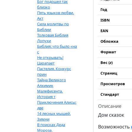
Бог подошел так
близко
Год
Пять языков любви.
Акт
ISBN
Сила молитвы по
Библии
EAN
Толковая Библия
Лопухи
Обложка
Библия: что было «на
с
Формат
Не открывать!
Вес (
г
)
Царапает
Пастелия. Конкурс
Страниц
прин
Тайна Великого
Просмотров
Алхимик
Малефисента.
Стандарт
История т
Приключения Алисы:
Описание
две
14 лесных мышей.
Дом сказок
Зимни
В поисках Деда
Возможность
Мороза.