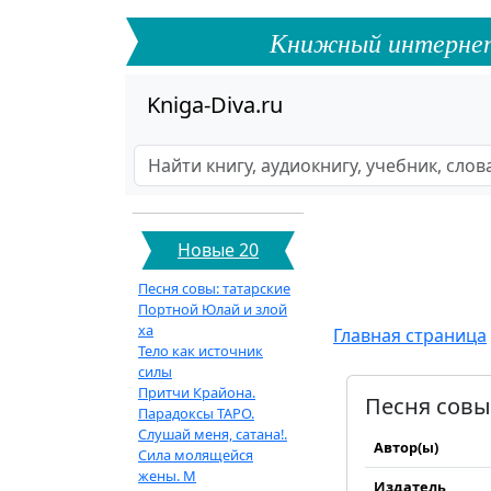
Книжный интернет-ф
Kniga-Diva.ru
Новые 20
Песня совы: татарские
Портной Юлай и злой
ха
Главная страница
Тело как источник
силы
Притчи Крайона.
Песня совы:
Парадоксы ТАРО.
Слушай меня, сатана!.
Автор(ы)
Сила молящейся
жены. М
Издатель