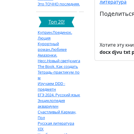
литература
Это ТОЧНО последняя.
Поделиться
Топ 20!
Куприн.Поединок.
Люция
Курортный
Хотите эту кн
роман.Любиме
docx
djvu
txt
Амазонки.
Несс.Новый свет(книга
The Book. Как создать
Тетрадь-практикум по
м
Изучаем DDD -
предметн
ЕГЭ 2024. Русский язык
Энциклопедия
аквариумн
Счастливый Карман,
Пол
Русская литература
XIX