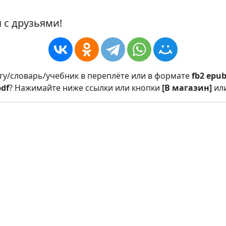
 с друзьями!
игу/словарь/учебник в переплёте или в формате
fb2
epu
pdf
? Нажимайте ниже ссылки или кнопки
[В магазин]
ил