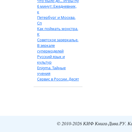
Что было до... Игры-пу
6 минут: Ежедневник,
к
Петербург и Москва.
Сп
Как поймать монстра.
К
Советское зазеркалье.
В зеркале
супермоделей
Русский язык и
культур
Enigma. Тайные
учения
Сервис в России. Десят
© 2010-2026 КИФ Книга-Дива.РУ. Кат