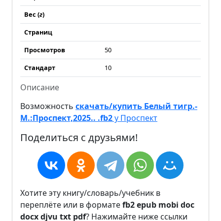
Вес (
г
)
Страниц
Просмотров
50
Стандарт
10
Описание
Возможность
скачать/купить Белый тигр.-
М.:Проспект,2025.. .fb2
у Проспект
Поделиться с друзьями!
Хотите эту книгу/словарь/учебник в
переплёте или в формате
fb2
epub
mobi
doc
docx
djvu
txt
pdf
? Нажимайте ниже ссылки