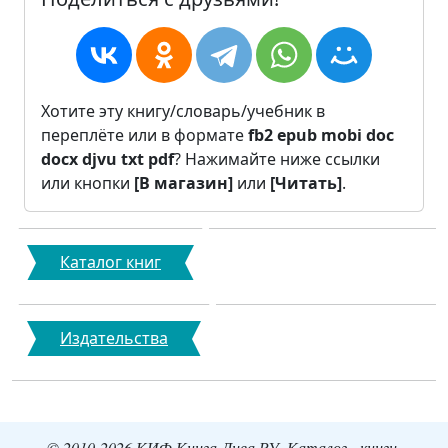
Хотите эту книгу/словарь/учебник в
переплёте или в формате
fb2
epub
mobi
doc
docx
djvu
txt
pdf
? Нажимайте ниже ссылки
или кнопки
[В магазин]
или
[Читать]
.
Каталог книг
Издательства
© 2010-2026 КИФ Книга-Дива.РУ. Каталог - книги,