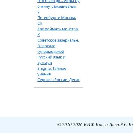
Что было до... Игры-пу
6 минут: Ежедневник,
к
Петербург и Москва.
Сп
Как поймать монстра.
К
Советское зазеркалье.
В зеркале
супермоделей
Русский язык и
культур
Enigma. Тайные
учения
Сервис в России. Десят
© 2010-2026 КИФ Книга-Дива.РУ. Кат