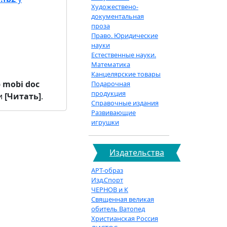
Художествено-
документальная
проза
Право. Юридические
науки
Естественные науки.
Математика
Канцелярские товары
b
mobi
doc
Подарочная
продукция
и
[Читать]
.
Справочные издания
Развивающие
игрушки
Издательства
АРТ-образ
Изд.Спорт
ЧЕРНОВ и К
Священная великая
обитель Ватопед
Христианская Россия