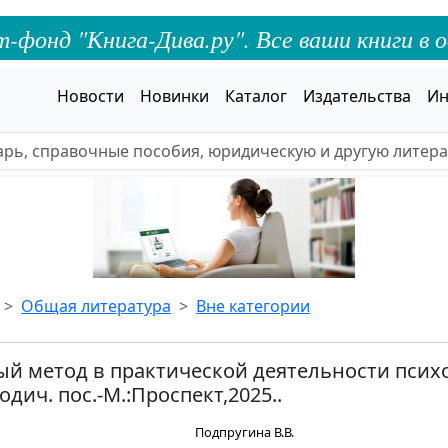
онд "Книга-Дива.ру". Все ваши книги в о
Новости
Новинки
Каталог
Издательства
Ин
Общая литература
Вне категории
й метод в практической деятельности психо
дич. пос.-М.:Проспект,2025..
Подпругина В.В.