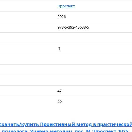
Проспект
2026
978-5-392-43638-5
П
47
20
скачать/купить Проективный метод в практическо
психолога. Учебно-методич. пос.-М.:Проспект,2025.. 