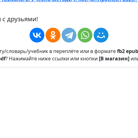
 с друзьями!
игу/словарь/учебник в переплёте или в формате
fb2
epu
pdf
? Нажимайте ниже ссылки или кнопки
[В магазин]
ил