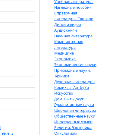
Учебная литература.
Наглядные пособия
Справочная
литература. Словари
Диски и видео
Аудиокниги
Научная литература
Компьютерная
литература
Медицина
Экономика.
Экономические науки
Прикладные науки.
Техника
Духовная литература
Комиксы. Артбуки
Искусство
Дом. Быт. Досуг
Гуманитарные науки
Школьная литература
Общественные науки
Иностранные языки
й
Религии. Эзотерика.
Оккультизм
.fb2
у