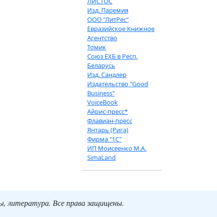
ЛИСТОС
Изд. Паремия
ООО "ЛитРес"
Евразийское Книжное
Агентство
Томик
Союз ЕХБ в Респ.
Беларусь
Изд. Сандлер
Издательство "Good
Business"
VoiceBook
Айрис-пресс*
Флавиан-пресс
Янтарь (Рига)
Фирма "1С"
ИП Моисеенко М.А.
SimaLand
ты, литература. Все права защищены.