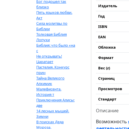
Бог подошел так
Издатель
близко
Пять языков любви.
Год
Акт
Сила молитвы по
ISBN
Библии
Толковая Библия
EAN
Лопухи
Библия: что было «на
Обложка
с
Не открывать!
Формат
Царапает
Пастелия. Конкурс
Вес (
г
)
прин
Тайна Великого
Страниц
Алхимик
Просмотров
Малефисента.
История т
Стандарт
Приключения Алисы:
две
Описание
14 лесных мышей.
Зимни
Возможность
В поисках Деда
Мороза.
деятельности 