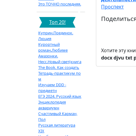
Это ТОЧНО последняя.
Проспект
Поделиться
Топ 20!
Куприн.Поединок.
Люция
Курортный
Хотите эту кн
роман.Любиме
Амазонки.
docx
djvu
txt
Несс.Новый свет(книга
The Book. Как создать
Тетрадь-практикум по
м
Изучаем DDD -
предметн
ЕГЭ 2024. Русский язык
Энциклопедия
аквариумн
Счастливый Карман,
Пол
Русская литература
XIX