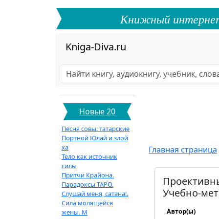
Книжный интернет-ф
Kniga-Diva.ru
Новые 20
Песня совы: татарские
Портной Юлай и злой
ха
Главная страница
Тело как источник
силы
Притчи Крайона.
Проективны
Парадоксы ТАРО.
Учебно-мето
Слушай меня, сатана!.
Сила молящейся
Автор(ы)
жены. М