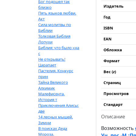
Бог подошел так
Издатель
близко
Пять языков любви.
Год
Акт
Сила молитвы по
ISBN
Библии
Толковая Библия
EAN
Лопухи
Библия: что было «на
Обложка
с
Не открывать!
Формат
Царапает
Пастелия. Конкурс
Вес (
г
)
прин
Тайна Великого
Страниц
Алхимик
Просмотров
Малефисента.
История т
Стандарт
Приключения Алисы:
две
Описание
14 лесных мышей.
Зимни
Возможность
В поисках Деда
Мороза.
Уч. пос.-М.:Пр