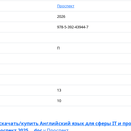
Проспект
2026
978-5-392-43944-7
П
13
10
скачать/купить Английский язык для сферы IT и пр
оспект,2025.. .doc
у Проспект