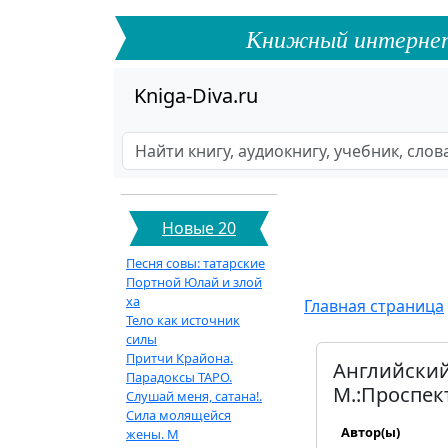
Книжный интернет-ф
Kniga-Diva.ru
Новые 20
Песня совы: татарские
Портной Юлай и злой
ха
Главная страница
Тело как источник
силы
Притчи Крайона.
Английский 
Парадоксы ТАРО.
М.:Проспект
Слушай меня, сатана!.
Сила молящейся
Автор(ы)
жены. М