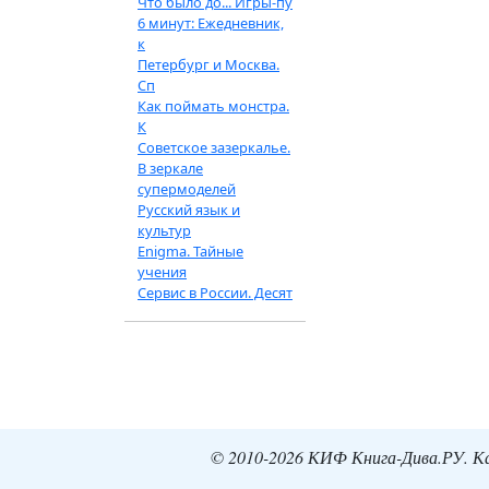
Что было до... Игры-пу
6 минут: Ежедневник,
к
Петербург и Москва.
Сп
Как поймать монстра.
К
Советское зазеркалье.
В зеркале
супермоделей
Русский язык и
культур
Enigma. Тайные
учения
Сервис в России. Десят
© 2010-2026 КИФ Книга-Дива.РУ. Кат