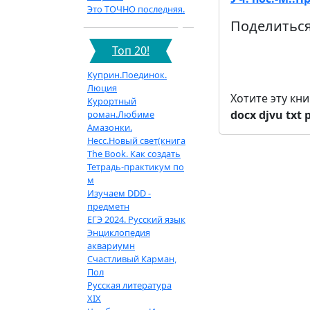
Это ТОЧНО последняя.
Поделиться
Топ 20!
Куприн.Поединок.
Люция
Хотите эту кн
Курортный
docx
djvu
txt
роман.Любиме
Амазонки.
Несс.Новый свет(книга
The Book. Как создать
Тетрадь-практикум по
м
Изучаем DDD -
предметн
ЕГЭ 2024. Русский язык
Энциклопедия
аквариумн
Счастливый Карман,
Пол
Русская литература
XIX