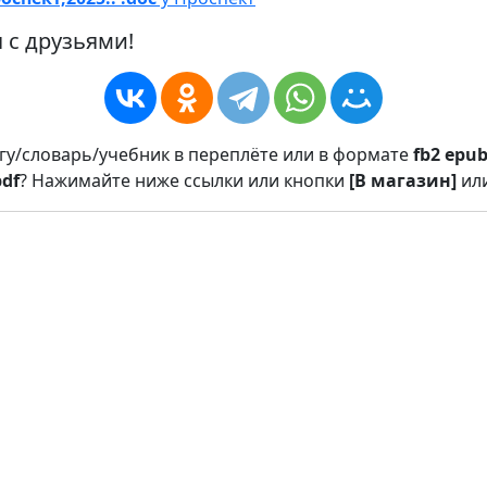
 с друзьями!
игу/словарь/учебник в переплёте или в формате
fb2
epu
pdf
? Нажимайте ниже ссылки или кнопки
[В магазин]
ил