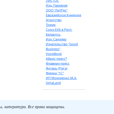
ЛИСТОС
Изд. Паремия
ООО "ЛитРес"
Евразийское Книжное
Агентство
Томик
Союз ЕХБ в Респ.
Беларусь
Изд. Сандлер
Издательство "Good
Business"
VoiceBook
Айрис-пресс*
Флавиан-пресс
Янтарь (Рига)
Фирма "1С"
ИП Моисеенко М.А.
SimaLand
ты, литература. Все права защищены.