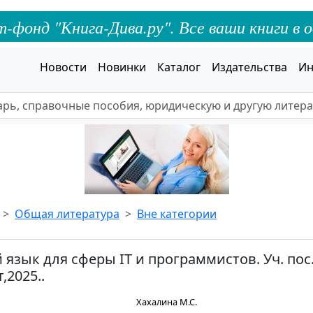
онд "Книга-Дива.ру". Все ваши книги в о
Новости
Новинки
Каталог
Издательства
Ин
Общая литература
Вне категории
язык для сферы IT и программистов. Уч. пос.
,2025..
Хахалина М.С.