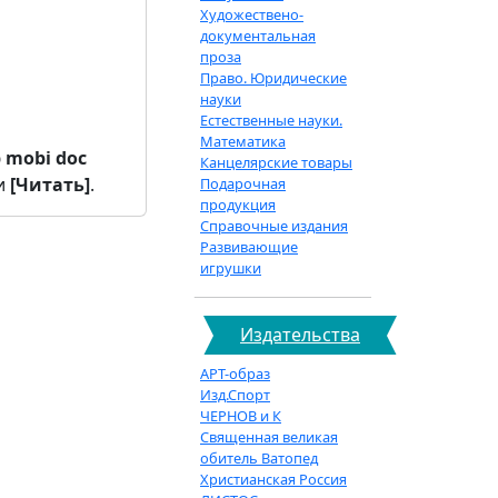
Художествено-
документальная
проза
Право. Юридические
науки
Естественные науки.
Математика
b
mobi
doc
Канцелярские товары
и
[Читать]
.
Подарочная
продукция
Справочные издания
Развивающие
игрушки
Издательства
АРТ-образ
Изд.Спорт
ЧЕРНОВ и К
Священная великая
обитель Ватопед
Христианская Россия