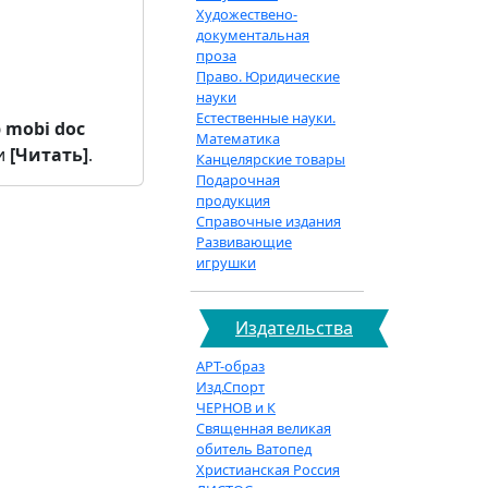
Художествено-
документальная
проза
Право. Юридические
науки
Естественные науки.
b
mobi
doc
Математика
и
[Читать]
.
Канцелярские товары
Подарочная
продукция
Справочные издания
Развивающие
игрушки
Издательства
АРТ-образ
Изд.Спорт
ЧЕРНОВ и К
Священная великая
обитель Ватопед
Христианская Россия