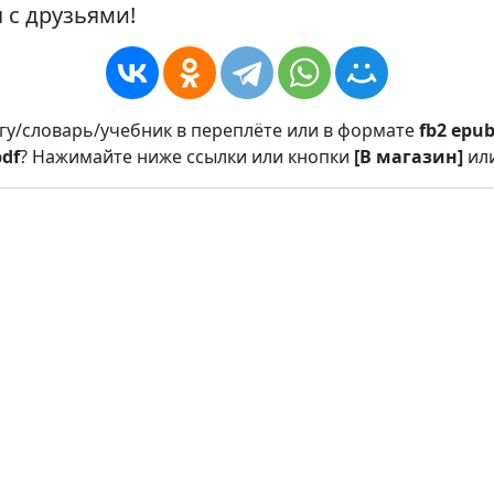
 с друзьями!
игу/словарь/учебник в переплёте или в формате
fb2
epu
pdf
? Нажимайте ниже ссылки или кнопки
[В магазин]
ил