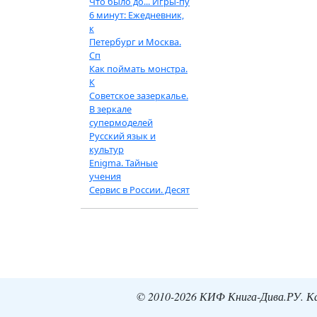
Что было до... Игры-пу
6 минут: Ежедневник,
к
Петербург и Москва.
Сп
Как поймать монстра.
К
Советское зазеркалье.
В зеркале
супермоделей
Русский язык и
культур
Enigma. Тайные
учения
Сервис в России. Десят
© 2010-2026 КИФ Книга-Дива.РУ. Кат