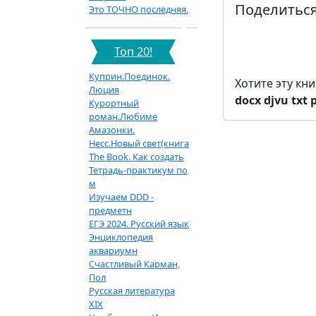
Поделиться
Это ТОЧНО последняя.
Топ 20!
Куприн.Поединок.
Хотите эту кн
Люция
docx
djvu
txt
Курортный
роман.Любиме
Амазонки.
Несс.Новый свет(книга
The Book. Как создать
Тетрадь-практикум по
м
Изучаем DDD -
предметн
ЕГЭ 2024. Русский язык
Энциклопедия
аквариумн
Счастливый Карман,
Пол
Русская литература
XIX