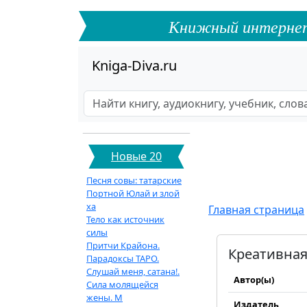
Книжный интернет-ф
Kniga-Diva.ru
Новые 20
Песня совы: татарские
Портной Юлай и злой
ха
Главная страница
Тело как источник
силы
Притчи Крайона.
Креативная 
Парадоксы ТАРО.
Слушай меня, сатана!.
Автор(ы)
Сила молящейся
жены. М
Издатель