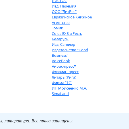
ЛИСТОС
Изд. Паремия
ООО "ЛитРес"
Евразийское Книжное
Агентство
Томик
Союз ЕХБ в Респ.
Беларусь
Изд. Сандлер
Издательство "Good
Business"
VoiceBook
Айрис-пресс*
Флавиан-пресс
Янтарь (Рига)
Фирма "1С"
ИП Моисеенко М.А.
SimaLand
ты, литература. Все права защищены.