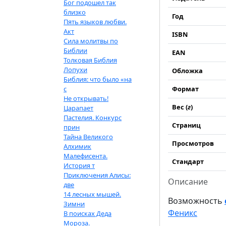
Бог подошел так
близко
Год
Пять языков любви.
Акт
ISBN
Сила молитвы по
Библии
EAN
Толковая Библия
Лопухи
Обложка
Библия: что было «на
с
Формат
Не открывать!
Вес (
г
)
Царапает
Пастелия. Конкурс
Страниц
прин
Тайна Великого
Просмотров
Алхимик
Малефисента.
Стандарт
История т
Приключения Алисы:
Описание
две
14 лесных мышей.
Возможность
Зимни
Феникс
В поисках Деда
Мороза.