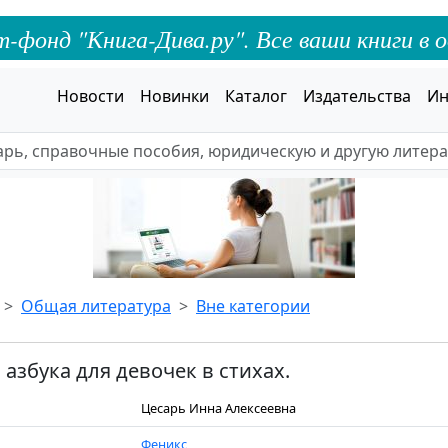
онд "Книга-Дива.ру". Все ваши книги в о
Новости
Новинки
Каталог
Издательства
Ин
Общая литература
Вне категории
азбука для девочек в стихах.
Цесарь Инна Алексеевна
Феникс