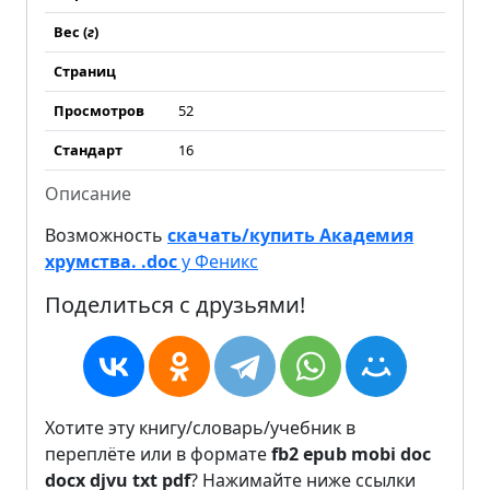
Вес (
г
)
Страниц
Просмотров
52
Стандарт
16
Описание
Возможность
скачать/купить Академия
хрумства. .doc
у Феникс
Поделиться с друзьями!
Хотите эту книгу/словарь/учебник в
переплёте или в формате
fb2
epub
mobi
doc
docx
djvu
txt
pdf
? Нажимайте ниже ссылки