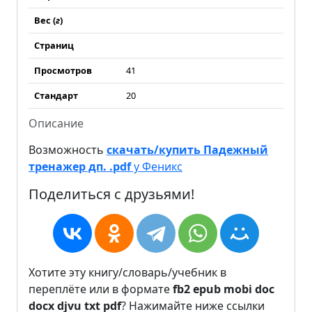
Вес (
г
)
Страниц
Просмотров
41
Стандарт
20
Описание
Возможность
скачать/купить Падежный
тренажер дп. .pdf
у Феникс
Поделиться с друзьями!
Хотите эту книгу/словарь/учебник в
переплёте или в формате
fb2
epub
mobi
doc
docx
djvu
txt
pdf
? Нажимайте ниже ссылки