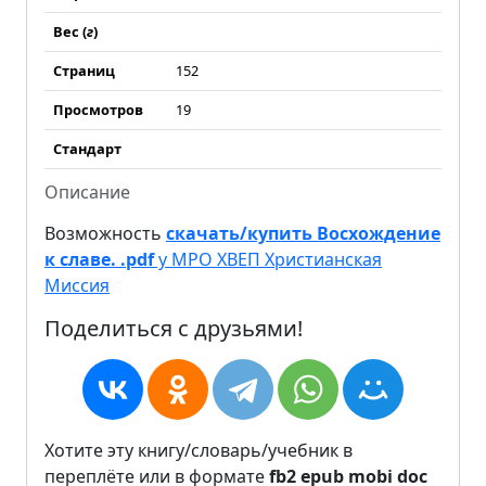
Вес (
г
)
Страниц
152
Просмотров
19
Стандарт
Описание
Возможность
скачать/купить Восхождение
к славе. .pdf
у МРО ХВЕП Христианская
Миссия
Поделиться с друзьями!
Хотите эту книгу/словарь/учебник в
переплёте или в формате
fb2
epub
mobi
doc