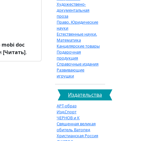
Художествено-
документальная
проза
Право. Юридические
науки
Естественные науки.
Математика
b
mobi
doc
Канцелярские товары
и
[Читать]
.
Подарочная
продукция
Справочные издания
Развивающие
игрушки
Издательства
АРТ-образ
Изд.Спорт
ЧЕРНОВ и К
Священная великая
обитель Ватопед
Христианская Россия