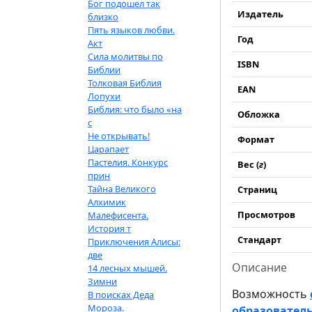
Бог подошел так
Издатель
близко
Пять языков любви.
Год
Акт
Сила молитвы по
ISBN
Библии
Толковая Библия
EAN
Лопухи
Библия: что было «на
Обложка
с
Не открывать!
Формат
Царапает
Пастелия. Конкурс
Вес (
г
)
прин
Тайна Великого
Страниц
Алхимик
Просмотров
Малефисента.
История т
Стандарт
Приключения Алисы:
две
Описание
14 лесных мышей.
Зимни
Возможность
В поисках Деда
Мороза.
образователь