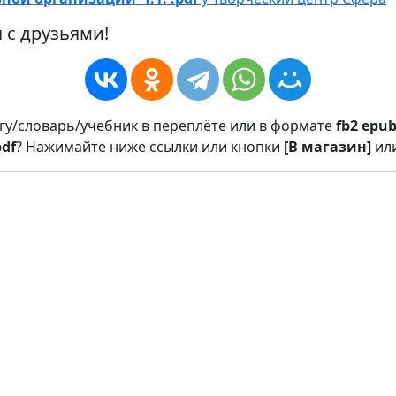
 с друзьями!
игу/словарь/учебник в переплёте или в формате
fb2
epu
pdf
? Нажимайте ниже ссылки или кнопки
[В магазин]
ил