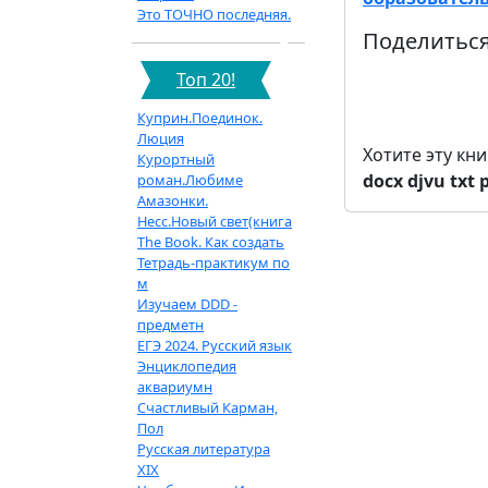
Это ТОЧНО последняя.
Поделиться
Топ 20!
Куприн.Поединок.
Люция
Хотите эту кн
Курортный
docx
djvu
txt
роман.Любиме
Амазонки.
Несс.Новый свет(книга
The Book. Как создать
Тетрадь-практикум по
м
Изучаем DDD -
предметн
ЕГЭ 2024. Русский язык
Энциклопедия
аквариумн
Счастливый Карман,
Пол
Русская литература
XIX