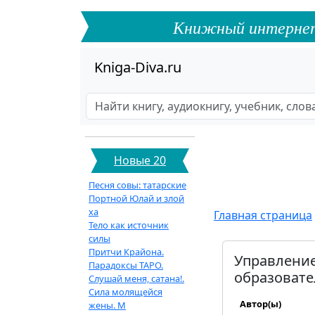
Книжный интернет-ф
Kniga-Diva.ru
Новые 20
Песня совы: татарские
Портной Юлай и злой
ха
Главная страница
Тело как источник
силы
Притчи Крайона.
Управление
Парадоксы ТАРО.
образовате
Слушай меня, сатана!.
Сила молящейся
Автор(ы)
жены. М