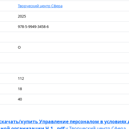
Творческий центр Сфера
2025
978-5-9949-3458-6
О
112
18
40
скачать/купить Управление персоналом в условиях 
ной организации Ч.1. .pdf
у Творческий центр Сфера