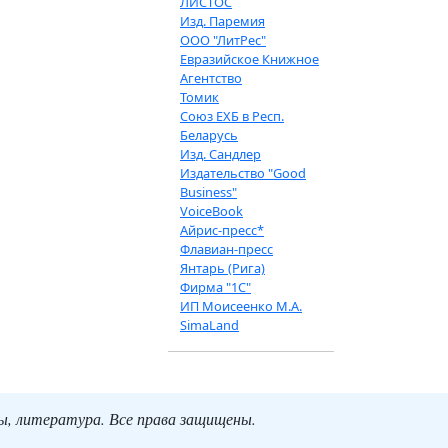
ЛИСТОС
Изд. Паремия
ООО "ЛитРес"
Евразийское Книжное
Агентство
Томик
Союз ЕХБ в Респ.
Беларусь
Изд. Сандлер
Издательство "Good
Business"
VoiceBook
Айрис-пресс*
Флавиан-пресс
Янтарь (Рига)
Фирма "1С"
ИП Моисеенко М.А.
SimaLand
ты, литература. Все права защищены.