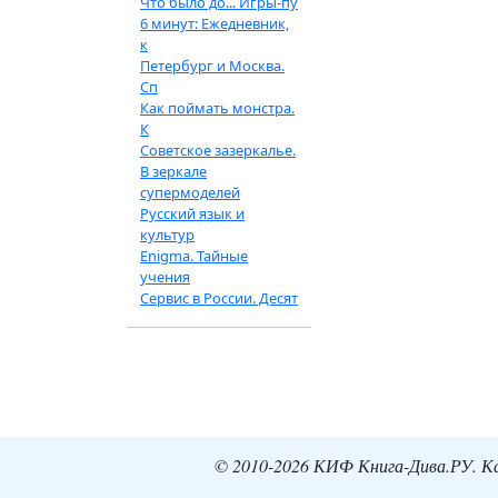
Что было до... Игры-пу
6 минут: Ежедневник,
к
Петербург и Москва.
Сп
Как поймать монстра.
К
Советское зазеркалье.
В зеркале
супермоделей
Русский язык и
культур
Enigma. Тайные
учения
Сервис в России. Десят
© 2010-2026 КИФ Книга-Дива.РУ. Кат