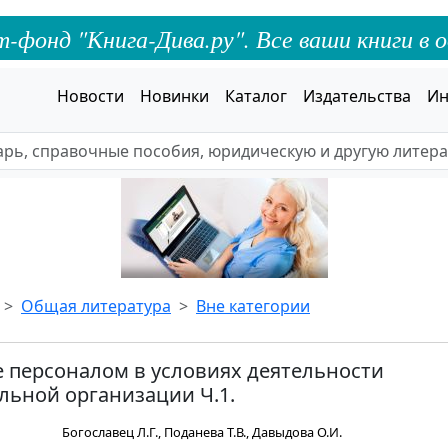
онд "Книга-Дива.ру". Все ваши книги в о
Новости
Новинки
Каталог
Издательства
Ин
Общая литература
Вне категории
 персоналом в условиях деятельности
льной организации Ч.1.
Богославец Л.Г., Поданева Т.В., Давыдова О.И.