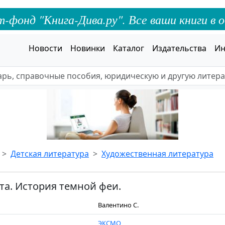
онд "Книга-Дива.ру". Все ваши книги в о
Новости
Новинки
Каталог
Издательства
Ин
Детская литература
Художественная литература
а. История темной феи.
Валентино С.
ЭКСМО