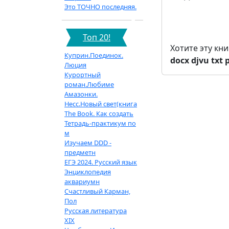
Это ТОЧНО последняя.
Топ 20!
Хотите эту кн
Куприн.Поединок.
docx
djvu
txt
Люция
Курортный
роман.Любиме
Амазонки.
Несс.Новый свет(книга
The Book. Как создать
Тетрадь-практикум по
м
Изучаем DDD -
предметн
ЕГЭ 2024. Русский язык
Энциклопедия
аквариумн
Счастливый Карман,
Пол
Русская литература
XIX