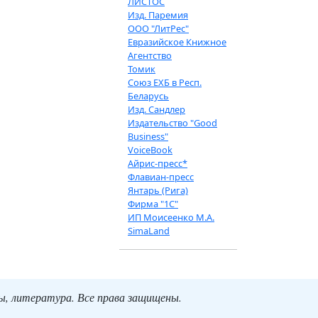
ЛИСТОС
Изд. Паремия
ООО "ЛитРес"
Евразийское Книжное
Агентство
Томик
Союз ЕХБ в Респ.
Беларусь
Изд. Сандлер
Издательство "Good
Business"
VoiceBook
Айрис-пресс*
Флавиан-пресс
Янтарь (Рига)
Фирма "1С"
ИП Моисеенко М.А.
SimaLand
ты, литература. Все права защищены.