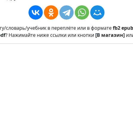
игу/словарь/учебник в переплёте или в формате
fb2
epu
pdf
? Нажимайте ниже ссылки или кнопки
[В магазин]
ил