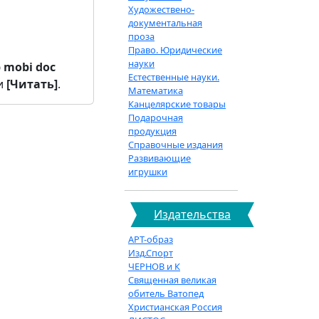
Художествено-
документальная
проза
Право. Юридические
науки
b
mobi
doc
Естественные науки.
и
[Читать]
.
Математика
Канцелярские товары
Подарочная
продукция
Справочные издания
Развивающие
игрушки
Издательства
АРТ-образ
Изд.Спорт
ЧЕРНОВ и К
Священная великая
обитель Ватопед
Христианская Россия