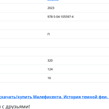
2023
978-5-04-105597-4
П
320
124
16
скачать/купить Малефисента. История темной феи. 
 с друзьями!