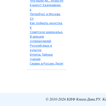
Что было до... Игры-пу
6 минут: Ежедневник,
к
Петербург и Москва.
Сп
Как поймать монстра.
К
Советское зазеркалье.
В зеркале
супермоделей
Русский язык и
культур
Enigma. Тайные
учения
Сервис в России. Десят
© 2010-2026 КИФ Книга-Дива.РУ. Кат