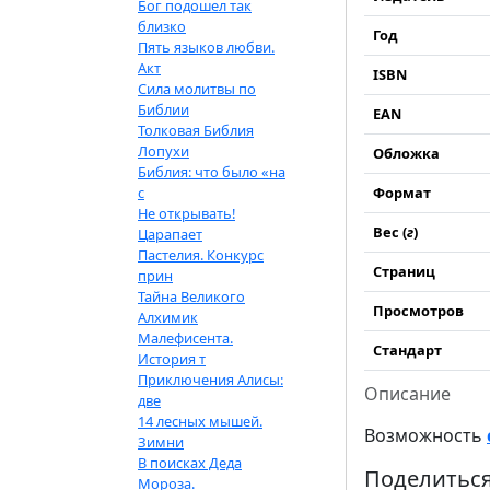
Бог подошел так
близко
Год
Пять языков любви.
Акт
ISBN
Сила молитвы по
Библии
EAN
Толковая Библия
Лопухи
Обложка
Библия: что было «на
с
Формат
Не открывать!
Вес (
г
)
Царапает
Пастелия. Конкурс
Страниц
прин
Тайна Великого
Просмотров
Алхимик
Малефисента.
Стандарт
История т
Приключения Алисы:
Описание
две
14 лесных мышей.
Возможность
Зимни
В поисках Деда
Поделиться
Мороза.