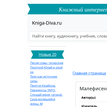
Книжный интернет-ф
Kniga-Diva.ru
Новые 20
Песня совы: татарские
Портной Юлай и злой
ха
Главная страница
Тело как источник
силы
Притчи Крайона.
Малефисент
Парадоксы ТАРО.
Слушай меня, сатана!.
Автор(ы)
Сила молящейся
жены. М
Издатель