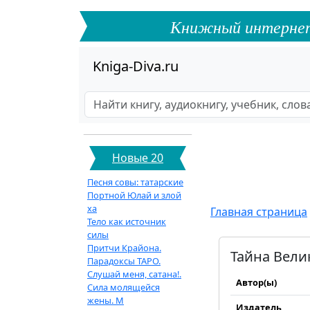
Книжный интернет-ф
Kniga-Diva.ru
Новые 20
Песня совы: татарские
Портной Юлай и злой
ха
Главная страница
Тело как источник
силы
Притчи Крайона.
Тайна Вели
Парадоксы ТАРО.
Слушай меня, сатана!.
Автор(ы)
Сила молящейся
жены. М
Издатель