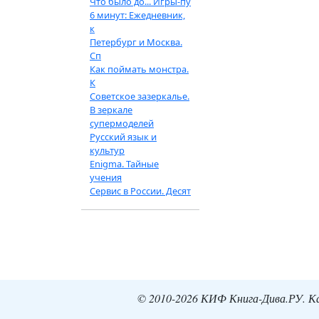
Что было до... Игры-пу
6 минут: Ежедневник,
к
Петербург и Москва.
Сп
Как поймать монстра.
К
Советское зазеркалье.
В зеркале
супермоделей
Русский язык и
культур
Enigma. Тайные
учения
Сервис в России. Десят
© 2010-2026 КИФ Книга-Дива.РУ. Кат