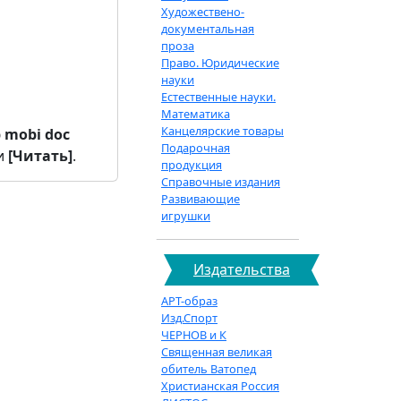
Художествено-
документальная
проза
Право. Юридические
науки
Естественные науки.
Математика
Канцелярские товары
b
mobi
doc
Подарочная
и
[Читать]
.
продукция
Справочные издания
Развивающие
игрушки
Издательства
АРТ-образ
Изд.Спорт
ЧЕРНОВ и К
Священная великая
обитель Ватопед
Христианская Россия