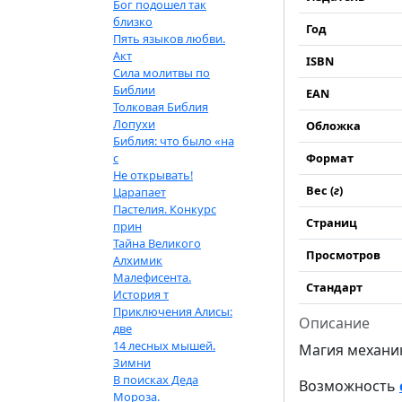
Бог подошел так
близко
Год
Пять языков любви.
Акт
ISBN
Сила молитвы по
Библии
EAN
Толковая Библия
Лопухи
Обложка
Библия: что было «на
с
Формат
Не открывать!
Вес (
г
)
Царапает
Пастелия. Конкурс
Страниц
прин
Тайна Великого
Просмотров
Алхимик
Малефисента.
Стандарт
История т
Приключения Алисы:
Описание
две
14 лесных мышей.
Магия механи
Зимни
В поисках Деда
Возможность
Мороза.