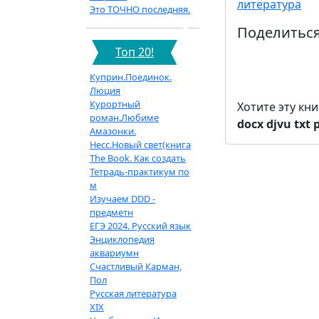
литература
Это ТОЧНО последняя.
Поделиться
Топ 20!
Куприн.Поединок.
Люция
Курортный
Хотите эту кн
роман.Любиме
docx
djvu
txt
Амазонки.
Несс.Новый свет(книга
The Book. Как создать
Тетрадь-практикум по
м
Изучаем DDD -
предметн
ЕГЭ 2024. Русский язык
Энциклопедия
аквариумн
Счастливый Карман,
Пол
Русская литература
XIX