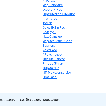
ЛИСТОС
Изд. Паремия
ООО "ЛитРес"
Евразийское Книжное
Агентство
Томик
Союз ЕХБ в Респ.
Беларусь
Изд. Сандлер
Издательство "Good
Business"
VoiceBook
Айрис-пресс*
Флавиан-пресс
Янтарь (Рига)
Фирма "1С"
ИП Моисеенко М.А.
SimaLand
ты, литература. Все права защищены.