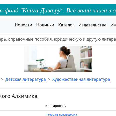
онд "Книга-Дива.ру". Все ваши книги в о
Новости
Новинки
Каталог
Издательства
Ин
Детская литература
Художественная литература
кого Алхимика.
Корсарова В.
Детская литература