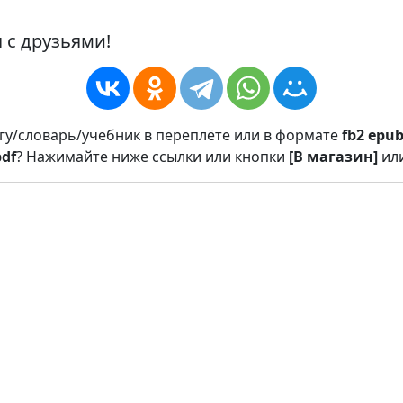
 с друзьями!
игу/словарь/учебник в переплёте или в формате
fb2
epu
pdf
? Нажимайте ниже ссылки или кнопки
[В магазин]
ил