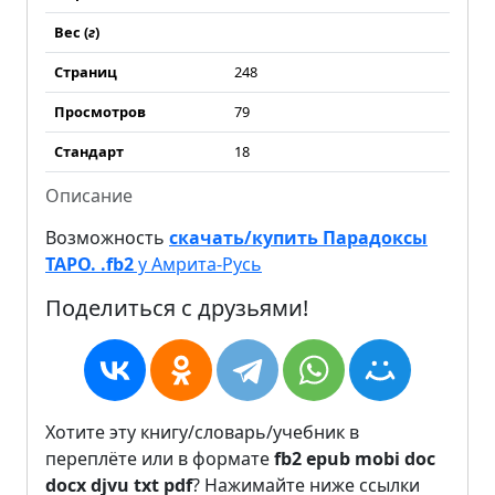
Вес (
г
)
Страниц
248
Просмотров
79
Стандарт
18
Описание
Возможность
скачать/купить Парадоксы
ТАРО. .fb2
у Амрита-Русь
Поделиться с друзьями!
Хотите эту книгу/словарь/учебник в
переплёте или в формате
fb2
epub
mobi
doc
docx
djvu
txt
pdf
? Нажимайте ниже ссылки