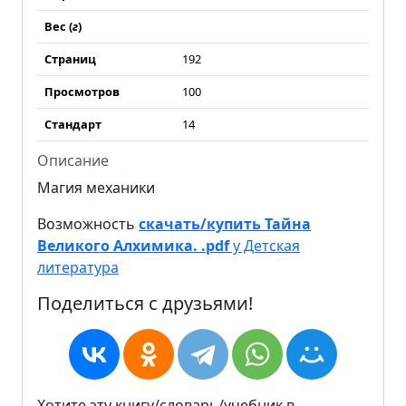
Вес (
г
)
Страниц
192
Просмотров
100
Стандарт
14
Описание
Магия механики
Возможность
скачать/купить Тайна
Великого Алхимика. .pdf
у Детская
литература
Поделиться с друзьями!
Хотите эту книгу/словарь/учебник в