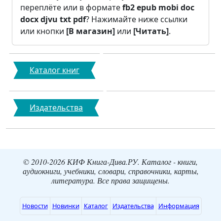
переплёте или в формате
fb2
epub
mobi
doc
docx
djvu
txt
pdf
? Нажимайте ниже ссылки
или кнопки
[В магазин]
или
[Читать]
.
Каталог книг
Издательства
© 2010-2026 КИФ Книга-Дива.РУ. Каталог - книги,
аудиокниги, учебники, словари, справочники, карты,
литература. Все права защищены.
Новости
Новинки
Каталог
Издательства
Информация