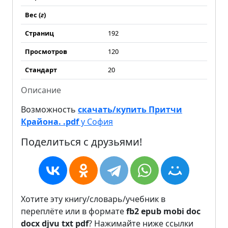
Вес (
г
)
Страниц
192
Просмотров
120
Стандарт
20
Описание
Возможность
скачать/купить Притчи
Крайона. .pdf
у София
Поделиться с друзьями!
Хотите эту книгу/словарь/учебник в
переплёте или в формате
fb2
epub
mobi
doc
docx
djvu
txt
pdf
? Нажимайте ниже ссылки